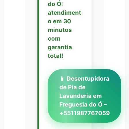
do Ó:
atendiment
o em 30
minutos
com
garantia
total!
📱 Desentupidora
de Pia de
Lavanderia em
Freguesia do Ó –
+5511987767059