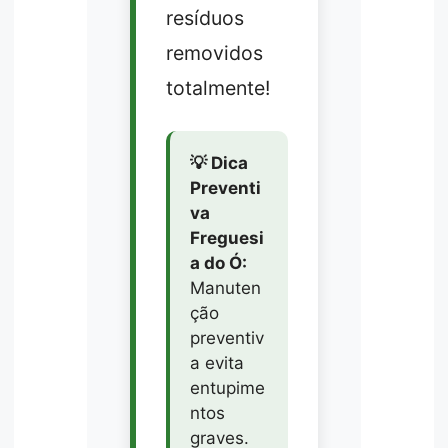
resíduos
removidos
totalmente!
💡 Dica
Preventi
va
Freguesi
a do Ó:
Manuten
ção
preventiv
a evita
entupime
ntos
graves.