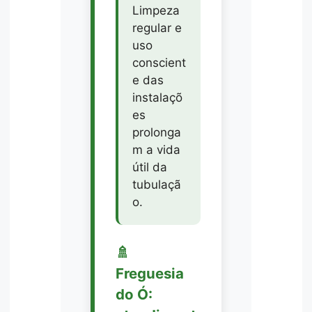
Limpeza
regular e
uso
conscient
e das
instalaçõ
es
prolonga
m a vida
útil da
tubulaçã
o.
🚿
Freguesia
do Ó: