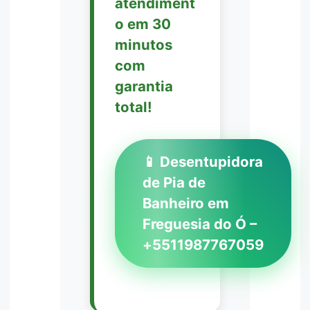
atendiment
o em 30
minutos
com
garantia
total!
📱 Desentupidora
de Pia de
Banheiro em
Freguesia do Ó –
+5511987767059