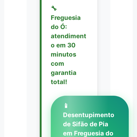
🔧
Freguesia
do Ó:
atendiment
o em 30
minutos
com
garantia
total!
📱
Desentupimento
de Sifão de Pia
em Freguesia do