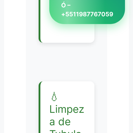
Ó –
+5511987767059
💧
Limpez
a de