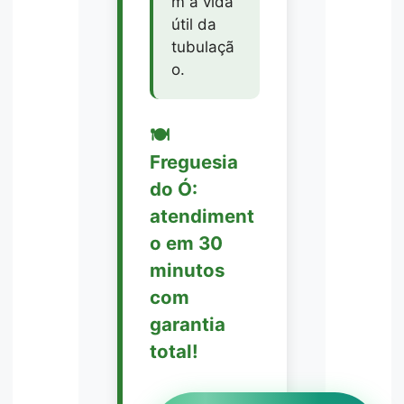
m a vida
útil da
tubulaçã
o.
🍽️
Freguesia
do Ó:
atendiment
o em 30
minutos
com
garantia
total!