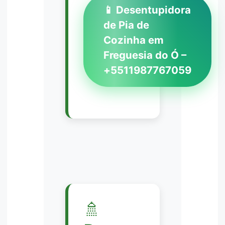
📱 Desentupidora
de Pia de
Cozinha em
Freguesia do Ó –
+5511987767059
🚿