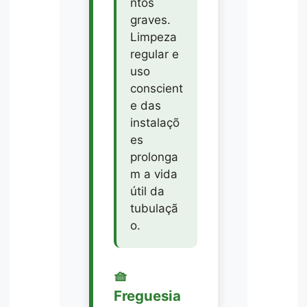
ntos
graves.
Limpeza
regular e
uso
conscient
e das
instalaçõ
es
prolonga
m a vida
útil da
tubulaçã
o.
🧺
Freguesia