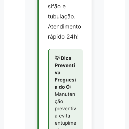
sifão e
tubulação.
Atendimento
rápido 24h!
💡 Dica
Preventi
va
Freguesi
a do Ó:
Manuten
ção
preventiv
a evita
entupime