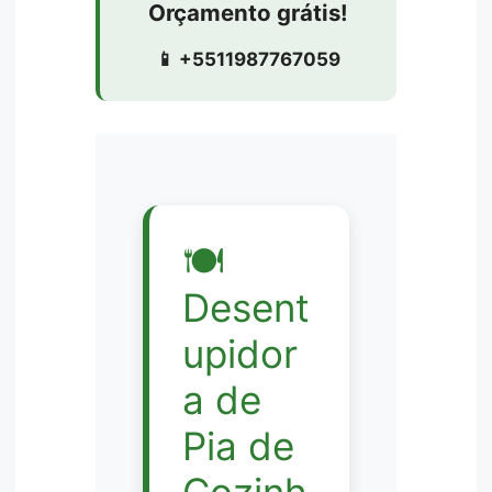
Orçamento grátis!
📱 +5511987767059
🍽️
Desent
upidor
a de
Pia de