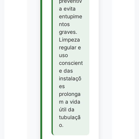
preventiv
a evita
entupime
ntos
graves.
Limpeza
regular e
uso
conscient
e das
instalaçõ
es
prolonga
m a vida
útil da
tubulaçã
o.