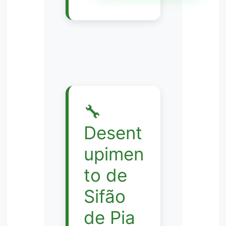
🔧
Desent
upimen
to de
Sifão
de Pia