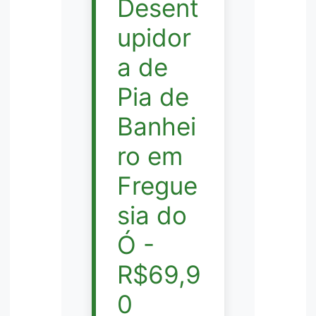
Desent
upidor
a de
Pia de
Banhei
ro em
Fregue
sia do
Ó -
R$69,9
0