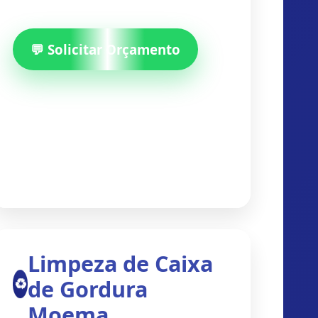
💬 Solicitar Orçamento
Limpeza de Caixa
♻️
de Gordura
Moema