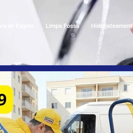
ra de Esgoto
Limpa Fossa
Hidrojateament