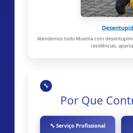
Desentupi
Atendemos todo Moema com desentupimento
residências, apart
🔧
Por Que Cont
🔧 Serviço Profissional