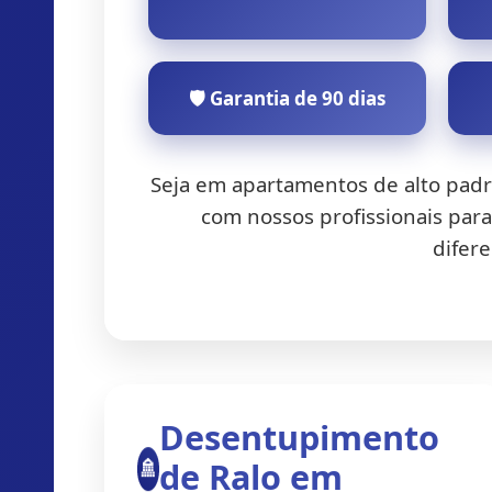
🛡️ Garantia de 90 dias
Seja em apartamentos de alto pad
com nossos profissionais par
difere
Desentupimento
🚿
de Ralo em