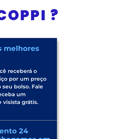
COPPI ?
s melhores
cê receberá o
iço por um preço
 seu bolso. Fale
receba um
visista grátis.
ento 24