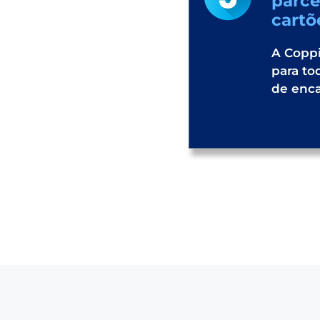
parc
cartõ
A Coppi
para to
de enc