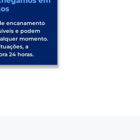
 chegamos em
tos
de encanamento
síveis e podem
ualquer momento.
ituações, a
ra 24 horas.