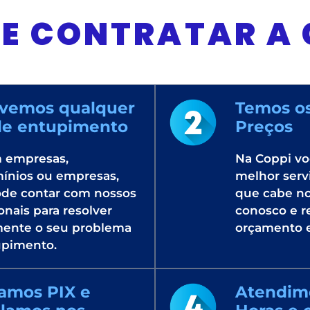
E CONTRATAR A 
lvemos qualquer
Temos o
de entupimento
Preços
m empresas,
Na Coppi vo
ínios ou empresas,
melhor serv
ode contar com nossos
que cabe no
onais para resolver
conosco e 
mente o seu problema
orçamento e 
upimento.
amos PIX e
Atendim