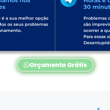
elamos nos
Horas e
es
30 minu
 é a sua melhor opção
Problemas 
dos os seus problemas
são imprevi
anamento.
ocorrer a q
Para essas s
Desentupido
Orçamento Grátis