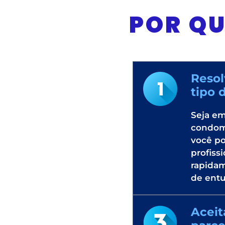
POR QU
Reso
tipo 
Seja e
condom
você p
profissi
rapida
de ent
Aceit