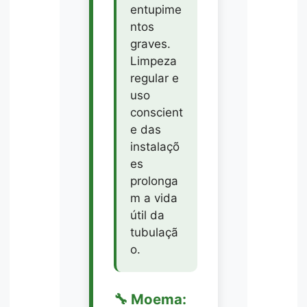
entupime
ntos
graves.
Limpeza
regular e
uso
conscient
e das
instalaçõ
es
prolonga
m a vida
útil da
tubulaçã
o.
🔧 Moema: