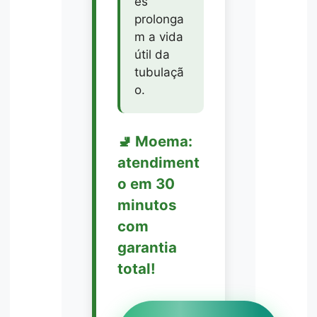
es
prolonga
m a vida
útil da
tubulaçã
o.
🚽 Moema:
atendiment
o em 30
minutos
com
garantia
total!