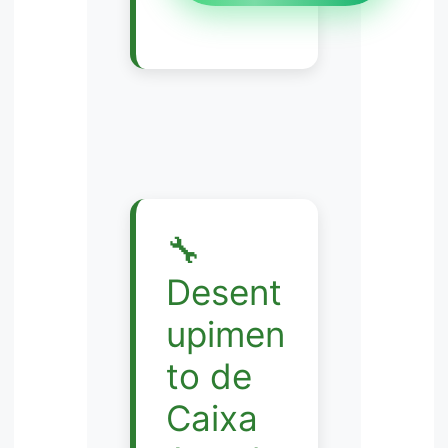
🔧
Desent
upimen
to de
Caixa