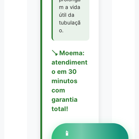
m a vida
útil da
tubulaçã
o.
🪠 Moema:
atendiment
o em 30
minutos
com
garantia
total!
📱