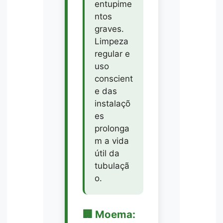
entupime
ntos
graves.
Limpeza
regular e
uso
conscient
e das
instalaçõ
es
prolonga
m a vida
útil da
tubulaçã
o.
🏢 Moema: