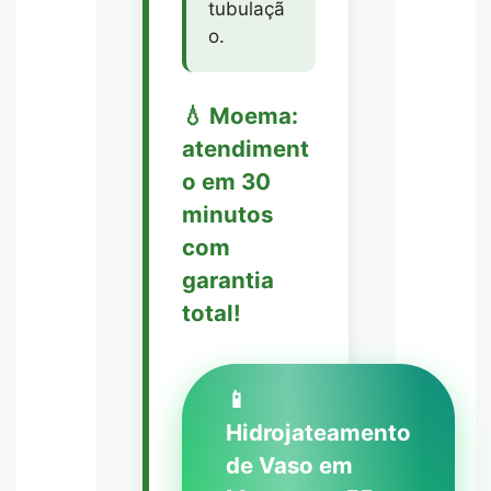
tubulaçã
o.
💧 Moema:
atendiment
o em 30
minutos
com
garantia
total!
📱
Hidrojateamento
de Vaso em