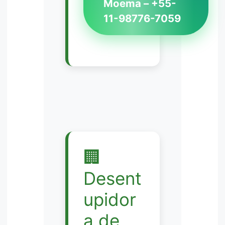
Moema – +55-
11-98776-7059
🏢
Desent
upidor
a de