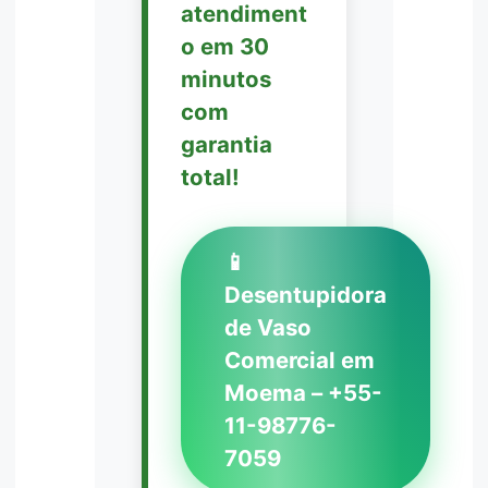
atendiment
o em 30
minutos
com
garantia
total!
📱
Desentupidora
de Vaso
Comercial em
Moema – +55-
11-98776-
7059