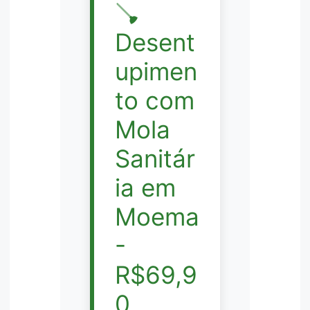
🪠
Desent
upimen
to com
Mola
Sanitár
ia em
Moema
-
R$69,9
0