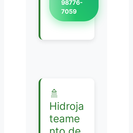
98776-
7059
🚿
Hidroja
teame
nto de