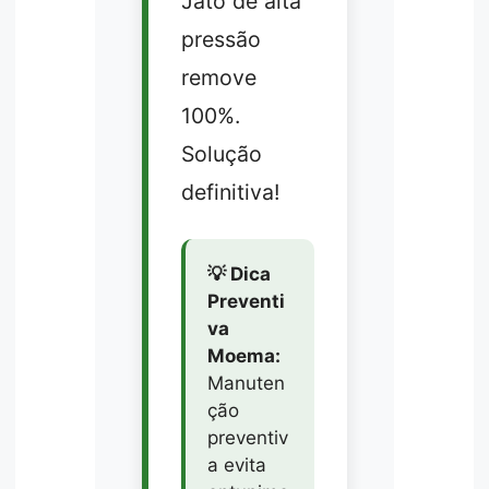
Jato de alta
pressão
remove
100%.
Solução
definitiva!
💡 Dica
Preventi
va
Moema:
Manuten
ção
preventiv
a evita