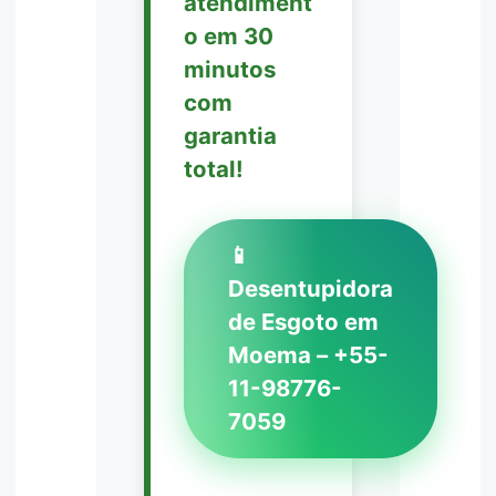
atendiment
o em 30
minutos
com
garantia
total!
📱
Desentupidora
de Esgoto em
Moema – +55-
11-98776-
7059