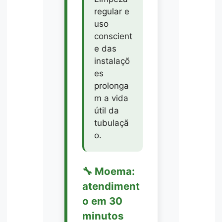
regular e
uso
conscient
e das
instalaçõ
es
prolonga
m a vida
útil da
tubulaçã
o.
🔧 Moema:
atendiment
o em 30
minutos