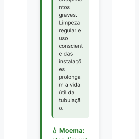
ntos
graves.
Limpeza
regular e
uso
conscient
e das
instalaçõ
es
prolonga
m a vida
útil da
tubulaçã
o.
💧 Moema: