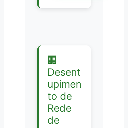
🏢
Desent
upimen
to de
Rede
de