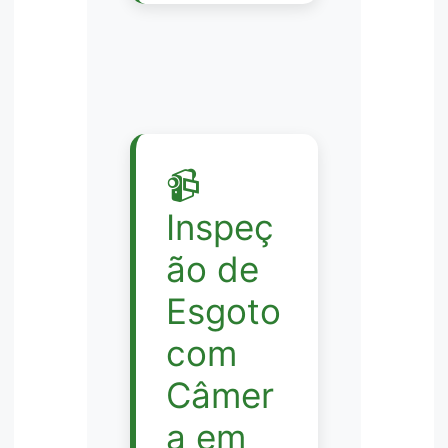
📹
Inspeç
ão de
Esgoto
com
Câmer
a em