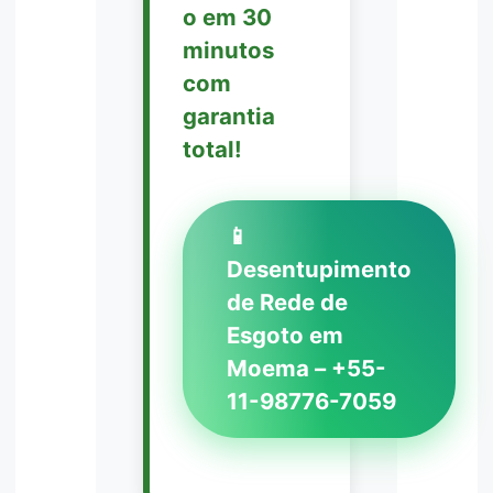
o em 30
minutos
com
garantia
total!
📱
Desentupimento
de Rede de
Esgoto em
Moema – +55-
11-98776-7059