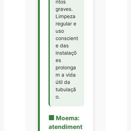
ntos
graves.
Limpeza
regular e
uso
conscient
e das
instalaçõ
es
prolonga
m a vida
útil da
tubulaçã
o.
🏢 Moema:
atendiment