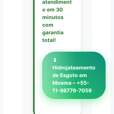
atendiment
o em 30
minutos
com
garantia
total!
📱
Hidrojateamento
de Esgoto em
Moema – +55-
11-98776-7059