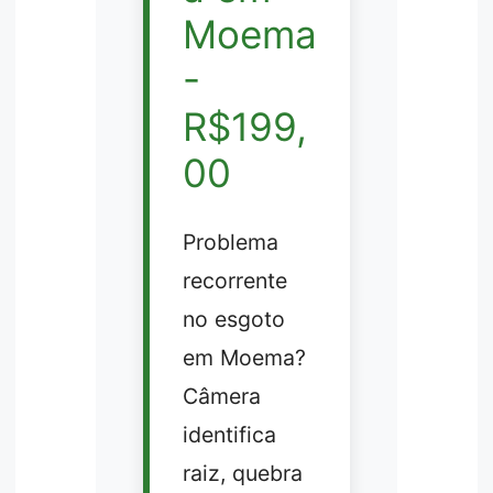
Moema
-
R$199,
00
Problema
recorrente
no esgoto
em Moema?
Câmera
identifica
raiz, quebra