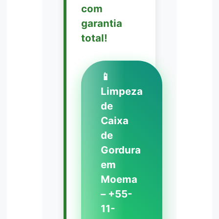
com
garantia
total!
📱
Limpeza
de
Caixa
de
Gordura
em
Moema
– +55-
11-