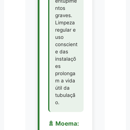
entupime
ntos
graves.
Limpeza
regular e
uso
conscient
e das
instalaçõ
es
prolonga
m a vida
útil da
tubulaçã
o.
🚿 Moema: