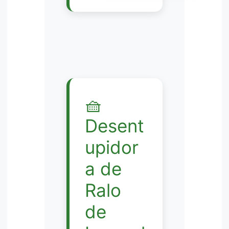
🧺
Desent
upidor
a de
Ralo
de