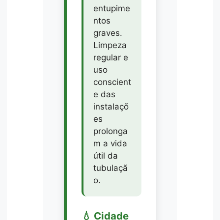
entupime
ntos
graves.
Limpeza
regular e
uso
conscient
e das
instalaçõ
es
prolonga
m a vida
útil da
tubulaçã
o.
💧 Cidade