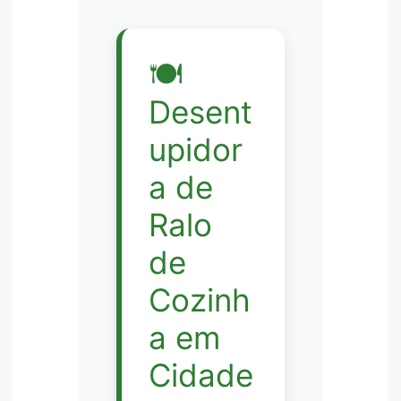
🍽️
Desent
upidor
a de
Ralo
de
Cozinh
a em
Cidade