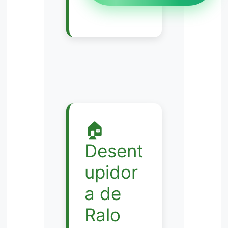
🏠
Desent
upidor
a de
Ralo