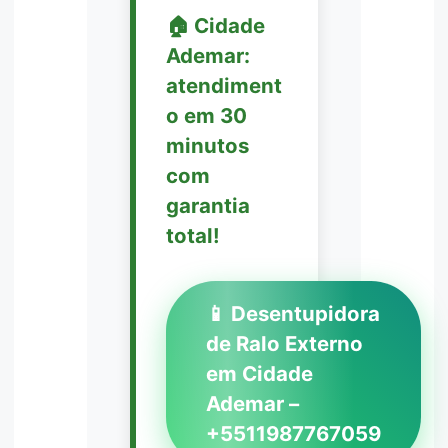
🏠 Cidade
Ademar:
atendiment
o em 30
minutos
com
garantia
total!
📱 Desentupidora
de Ralo Externo
em Cidade
Ademar –
+5511987767059