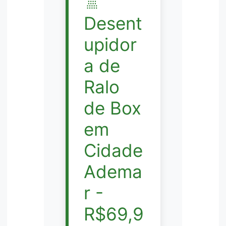
🚿
Desent
upidor
a de
Ralo
de Box
em
Cidade
Adema
r -
R$69,9