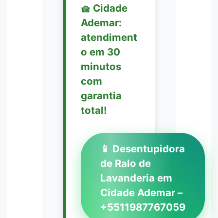
🧺 Cidade
Ademar:
atendiment
o em 30
minutos
com
garantia
total!
📱 Desentupidora
de Ralo de
Lavanderia em
Cidade Ademar –
+5511987767059