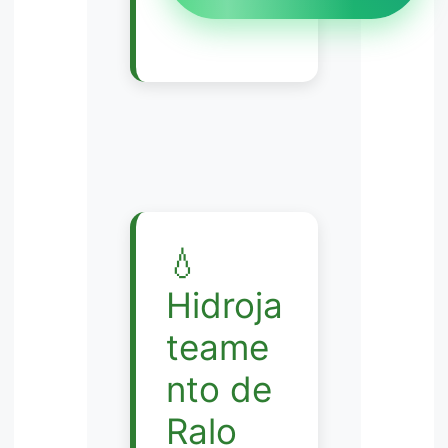
💧
Hidroja
teame
nto de
Ralo