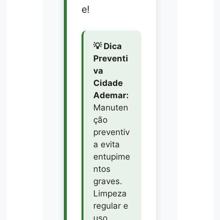
e!
💡 Dica
Preventi
va
Cidade
Ademar:
Manuten
ção
preventiv
a evita
entupime
ntos
graves.
Limpeza
regular e
uso