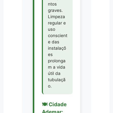
ntos
graves.
Limpeza
regular e
uso
conscient
e das
instalaçõ
es
prolonga
m a vida
útil da
tubulaçã
o.
🍽️ Cidade
Ademar: