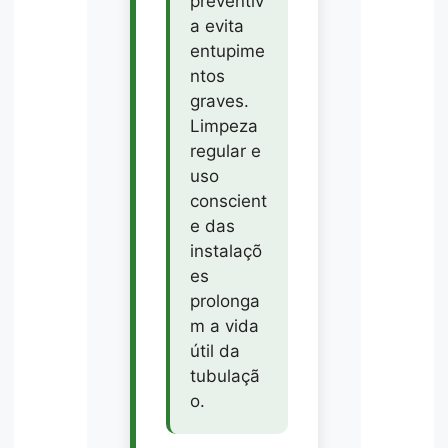
preventiv
a evita
entupime
ntos
graves.
Limpeza
regular e
uso
conscient
e das
instalaçõ
es
prolonga
m a vida
útil da
tubulaçã
o.