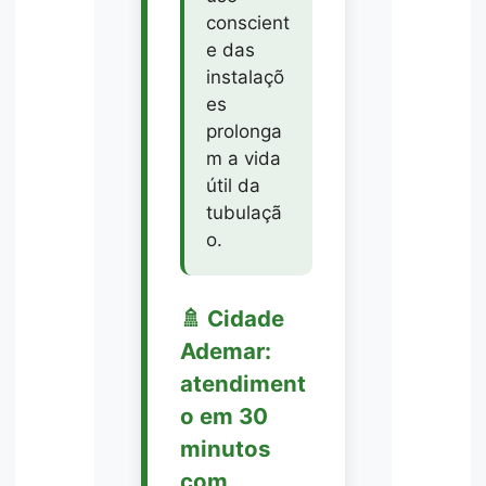
conscient
e das
instalaçõ
es
prolonga
m a vida
útil da
tubulaçã
o.
🚿 Cidade
Ademar:
atendiment
o em 30
minutos
com