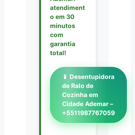
atendiment
o em 30
minutos
com
garantia
total!
📱 Desentupidora
de Ralo de
Cozinha em
Cidade Ademar –
+5511987767059