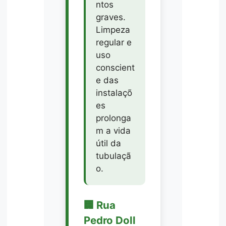
ntos
graves.
Limpeza
regular e
uso
conscient
e das
instalaçõ
es
prolonga
m a vida
útil da
tubulaçã
o.
🏢 Rua
Pedro Doll