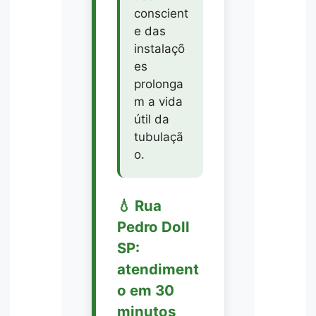
conscient
e das
instalaçõ
es
prolonga
m a vida
útil da
tubulaçã
o.
💧 Rua
Pedro Doll
SP:
atendiment
o em 30
minutos