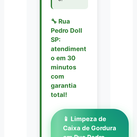
🔧 Rua
Pedro Doll
SP:
atendiment
o em 30
minutos
com
garantia
total!
📱 Limpeza de
Caixa de Gordura