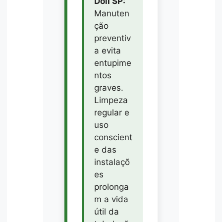
Doll SP:
Manuten
ção
preventiv
a evita
entupime
ntos
graves.
Limpeza
regular e
uso
conscient
e das
instalaçõ
es
prolonga
m a vida
útil da