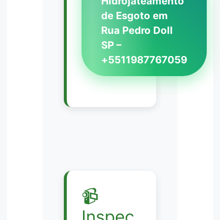
Hidrojateamento
de Esgoto em
Rua Pedro Doll
SP –
+5511987767059
📹
Inspeç