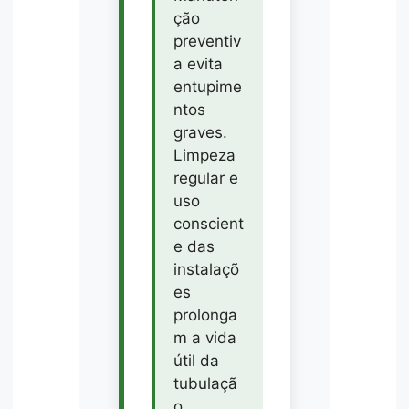
ção
preventiv
a evita
entupime
ntos
graves.
Limpeza
regular e
uso
conscient
e das
instalaçõ
es
prolonga
m a vida
útil da
tubulaçã
o.