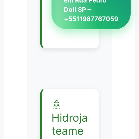
em Rua Pedro
Doll SP –
+5511987767059
🚿
Hidroja
teame