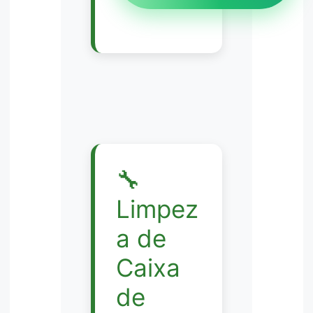
🔧
Limpez
a de
Caixa
de