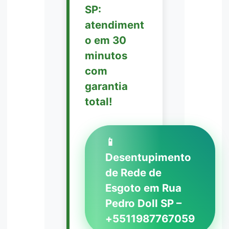
SP:
atendiment
o em 30
minutos
com
garantia
total!
📱
Desentupimento
de Rede de
Esgoto em Rua
Pedro Doll SP –
+5511987767059