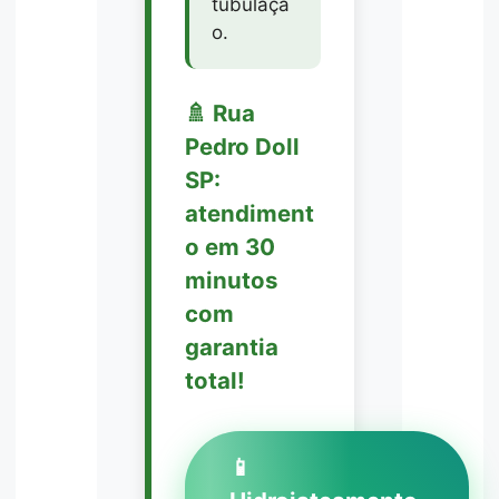
tubulaçã
o.
🚿 Rua
Pedro Doll
SP:
atendiment
o em 30
minutos
com
garantia
total!
📱