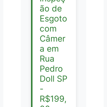
ão de
Esgoto
com
Câmer
a em
Rua
Pedro
Doll SP
-
R$199,