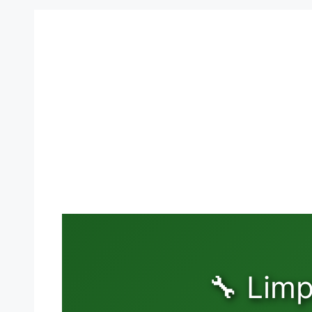
🔧 Lim