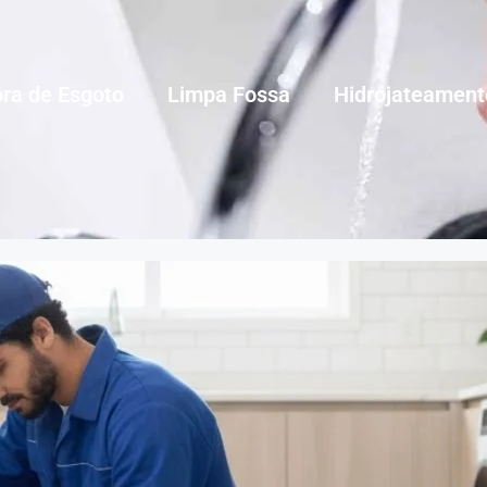
ra de Esgoto
Limpa Fossa
Hidrojateament