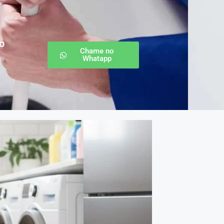
o
Chame no
Whatapp