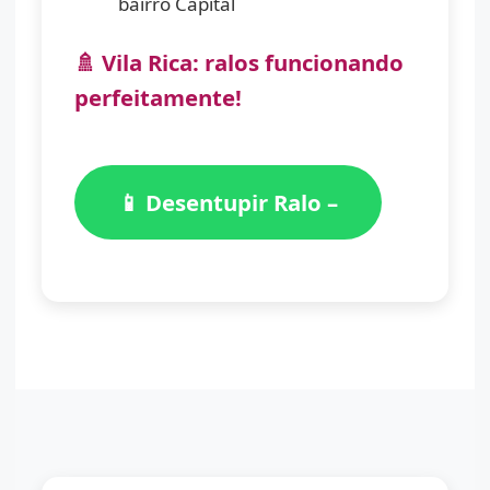
bairro Capital
🚿 Vila Rica: ralos funcionando
perfeitamente!
📱 Desentupir Ralo –
(11) 98776-7059