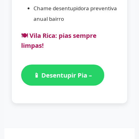
Chame desentupidora preventiva
anual bairro
🍽️ Vila Rica: pias sempre
limpas!
📱 Desentupir Pia –
(11)
98776-7059