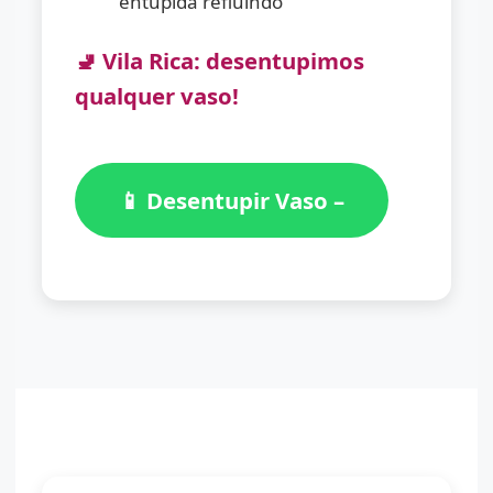
entupida refluindo
🚽 Vila Rica: desentupimos
qualquer vaso!
📱 Desentupir Vaso –
(11) 98776-7059