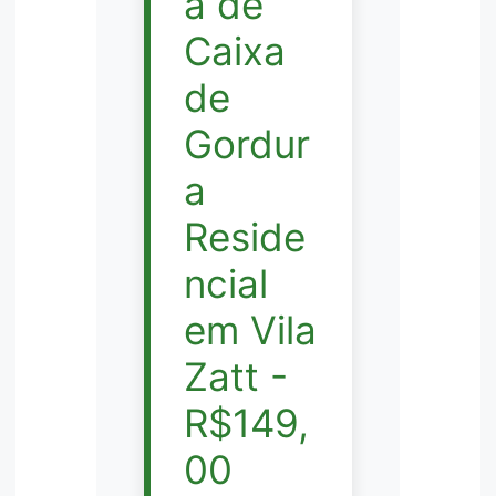
a de
Caixa
de
Gordur
a
Reside
ncial
em Vila
Zatt -
R$149,
00