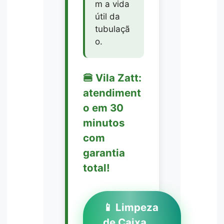
m a vida
útil da
tubulaçã
o.
🍔 Vila Zatt:
atendiment
o em 30
minutos
com
garantia
total!
📱 Limpeza
de Caixa