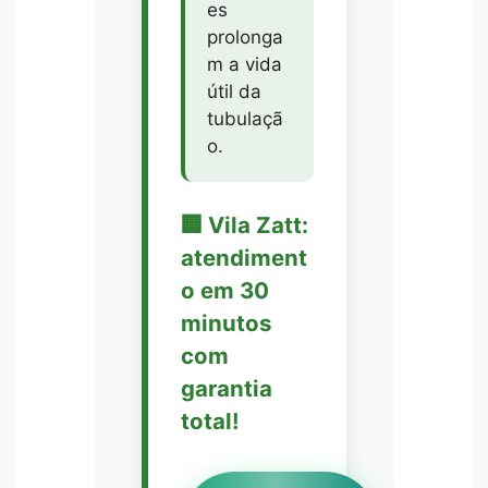
es
prolonga
m a vida
útil da
tubulaçã
o.
🏢 Vila Zatt:
atendiment
o em 30
minutos
com
garantia
total!