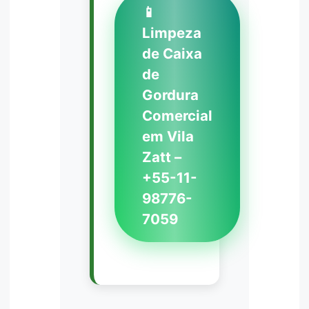
📱
Limpeza
de Caixa
de
Gordura
Comercial
em Vila
Zatt –
+55-11-
98776-
7059