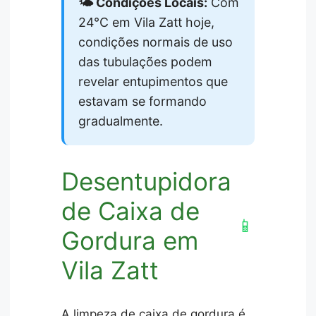
🌤️ Condições Locais:
Com
24°C em Vila Zatt hoje,
condições normais de uso
das tubulações podem
revelar entupimentos que
estavam se formando
gradualmente.
Desentupidora
de Caixa de
📱
Gordura em
Vila Zatt
A limpeza de caixa de gordura é