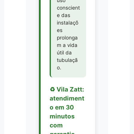
uso
conscient
e das
instalaçõ
es
prolonga
m a vida
útil da
tubulaçã
o.
♻️ Vila Zatt:
atendiment
o em 30
minutos
com