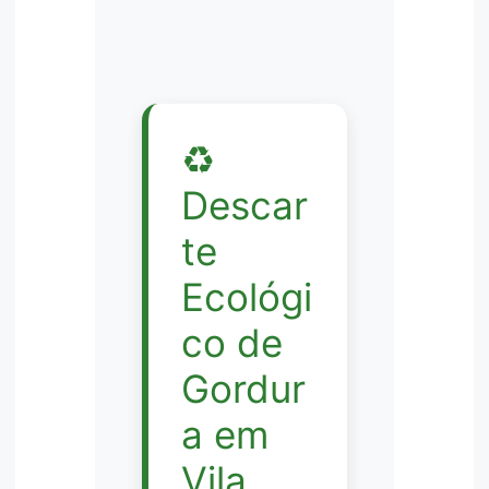
♻️
Descar
te
Ecológi
co de
Gordur
a em
Vila