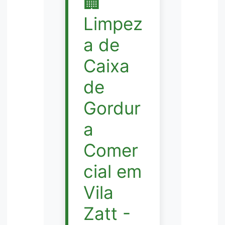
🏢
Limpez
a de
Caixa
de
Gordur
a
Comer
cial em
Vila
Zatt -