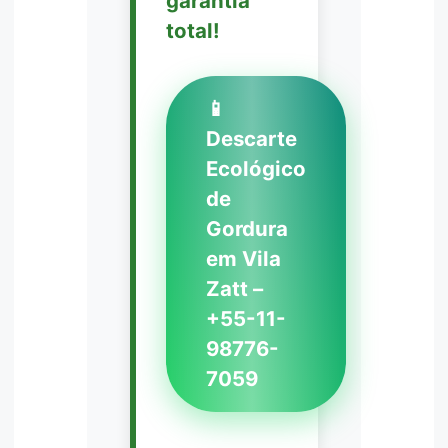
garantia
total!
📱
Descarte
Ecológico
de
Gordura
em Vila
Zatt –
+55-11-
98776-
7059