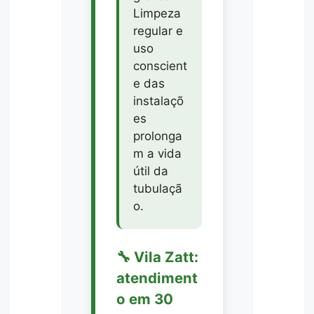
Limpeza
regular e
uso
conscient
e das
instalaçõ
es
prolonga
m a vida
útil da
tubulaçã
o.
🔧 Vila Zatt:
atendiment
o em 30