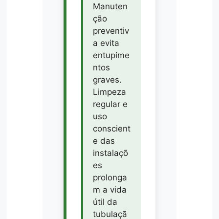
Manuten
ção
preventiv
a evita
entupime
ntos
graves.
Limpeza
regular e
uso
conscient
e das
instalaçõ
es
prolonga
m a vida
útil da
tubulaçã