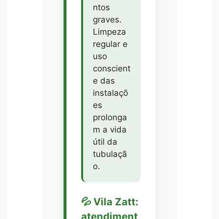
ntos
graves.
Limpeza
regular e
uso
conscient
e das
instalaçõ
es
prolonga
m a vida
útil da
tubulaçã
o.
💦 Vila Zatt:
atendiment