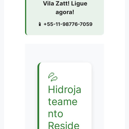
Vila Zatt! Ligue
agora!
📱 +55-11-98776-7059
💦
Hidroja
teame
nto
Reside