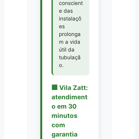
conscient
e das
instalaçõ
es
prolonga
m a vida
útil da
tubulaçã
o.
🏢 Vila Zatt:
atendiment
o em 30
minutos
com
garantia