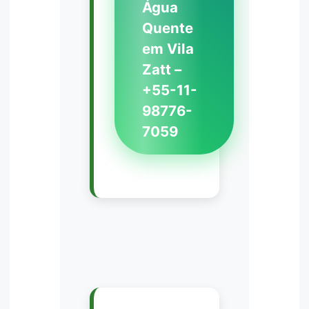
Água
Quente
em Vila
Zatt –
+55-11-
98776-
7059