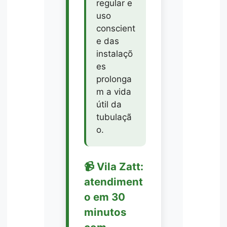
regular e
uso
conscient
e das
instalaçõ
es
prolonga
m a vida
útil da
tubulaçã
o.
📹 Vila Zatt:
atendiment
o em 30
minutos