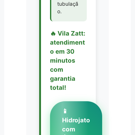
tubulaçã
o.
🔥 Vila Zatt:
atendiment
o em 30
minutos
com
garantia
total!
📱
Hidrojato
com