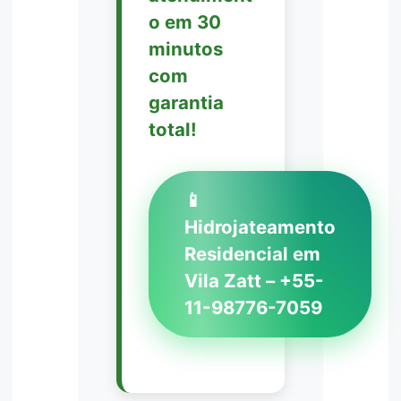
o em 30
minutos
com
garantia
total!
📱
Hidrojateamento
Residencial em
Vila Zatt – +55-
11-98776-7059