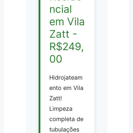
ncial
em Vila
Zatt -
R$249,
00
Hidrojateam
ento em Vila
Zatt!
Limpeza
completa de
tubulações