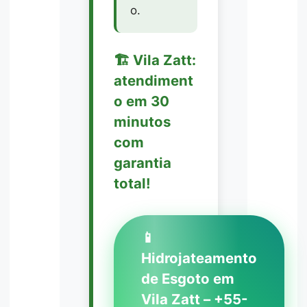
o.
🏗️ Vila Zatt:
atendiment
o em 30
minutos
com
garantia
total!
📱
Hidrojateamento
de Esgoto em
Vila Zatt – +55-