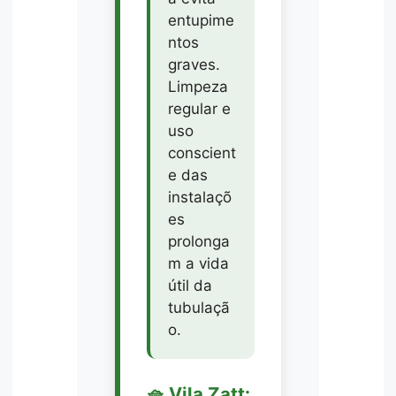
entupime
ntos
graves.
Limpeza
regular e
uso
conscient
e das
instalaçõ
es
prolonga
m a vida
útil da
tubulaçã
o.
🧺 Vila Zatt: