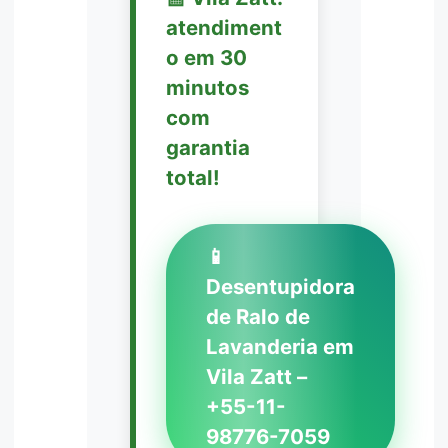
atendiment
o em 30
minutos
com
garantia
total!
📱
Desentupidora
de Ralo de
Lavanderia em
Vila Zatt –
+55-11-
98776-7059