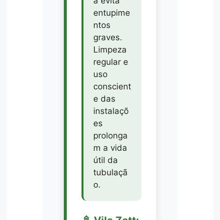
a evita
entupime
ntos
graves.
Limpeza
regular e
uso
conscient
e das
instalaçõ
es
prolonga
m a vida
útil da
tubulaçã
o.