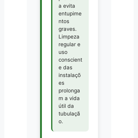
a evita
entupime
ntos
graves.
Limpeza
regular e
uso
conscient
e das
instalaçõ
es
prolonga
m a vida
útil da
tubulaçã
o.