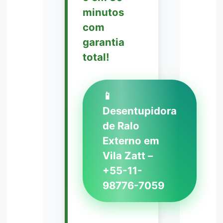
minutos
com
garantia
total!
📱
Desentupidora
de Ralo
Externo em
Vila Zatt –
+55-11-
98776-7059