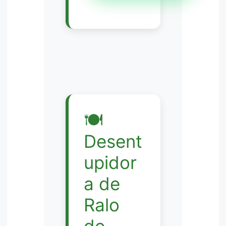
🍽️
Desent
upidor
a de
Ralo
de