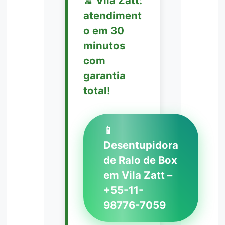
🚿 Vila Zatt:
atendiment
o em 30
minutos
com
garantia
total!
📱
Desentupidora
de Ralo de Box
em Vila Zatt –
+55-11-
98776-7059