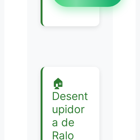
🏠
Desent
upidor
a de
Ralo