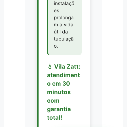
instalaçõ
es
prolonga
m a vida
útil da
tubulaçã
o.
💧 Vila Zatt:
atendiment
o em 30
minutos
com
garantia
total!