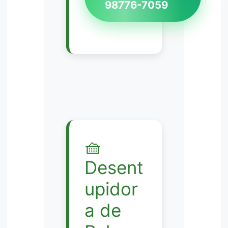
98776-7059
🧺
Desent
upidor
a de