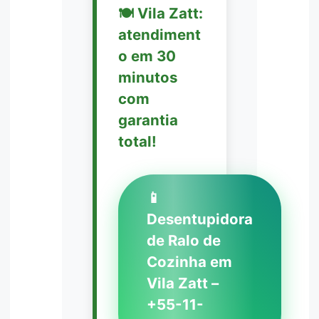
🍽️ Vila Zatt:
atendiment
o em 30
minutos
com
garantia
total!
📱
Desentupidora
de Ralo de
Cozinha em
Vila Zatt –
+55-11-