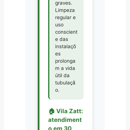
graves.
Limpeza
regular e
uso
conscient
e das
instalaçõ
es
prolonga
m a vida
útil da
tubulaçã
o.
🏠 Vila Zatt:
atendiment
o em 30