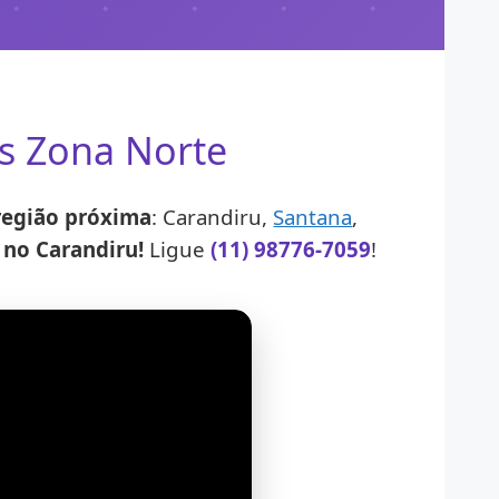
as Zona Norte
 região próxima
: Carandiru,
Santana
,
no Carandiru!
Ligue
(11) 98776-7059
!