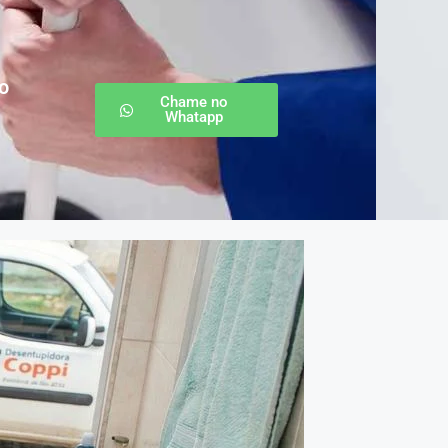
o
Chame no
Whatapp