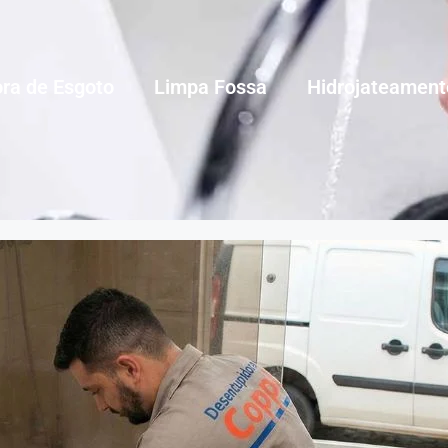
ra de Esgoto
Limpa Fossa
Hidrojateament