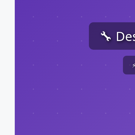
🔧 De
⚡