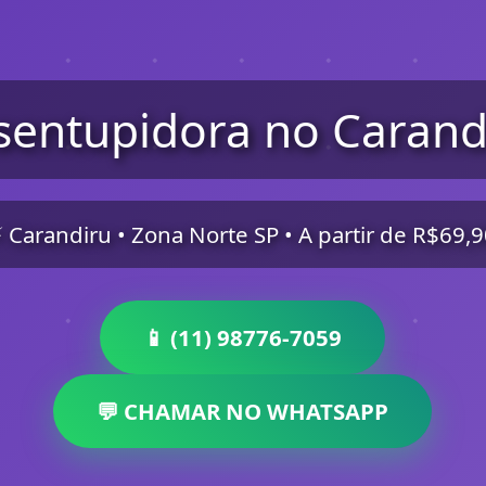
sentupidora no Carand
 Carandiru • Zona Norte SP • A partir de R$69,
📱 (11) 98776-7059
💬 CHAMAR NO WHATSAPP