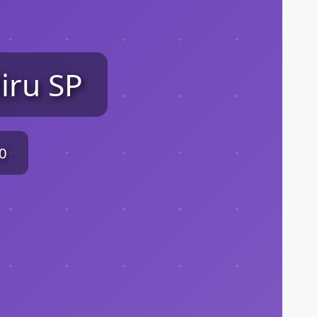
iru SP
90