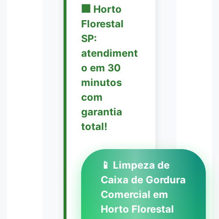
🏢 Horto
Florestal
SP:
atendiment
o em 30
minutos
com
garantia
total!
📱 Limpeza de
Caixa de Gordura
Comercial em
Horto Florestal