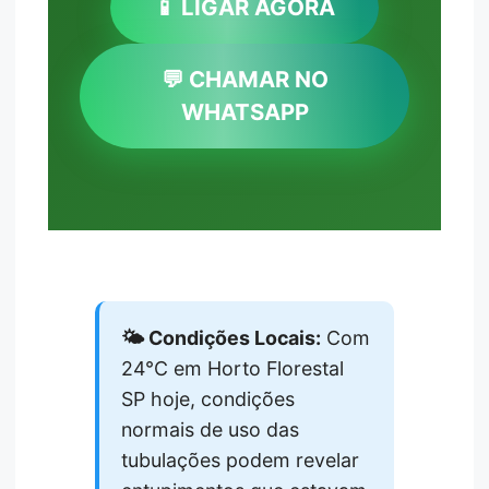
📱 LIGAR AGORA
💬 CHAMAR NO
WHATSAPP
🌤️ Condições Locais:
Com
24°C em Horto Florestal
SP hoje, condições
normais de uso das
tubulações podem revelar