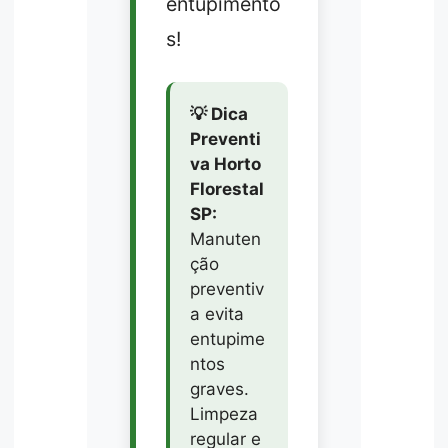
entupimento
s!
💡 Dica
Preventi
va Horto
Florestal
SP:
Manuten
ção
preventiv
a evita
entupime
ntos
graves.
Limpeza
regular e