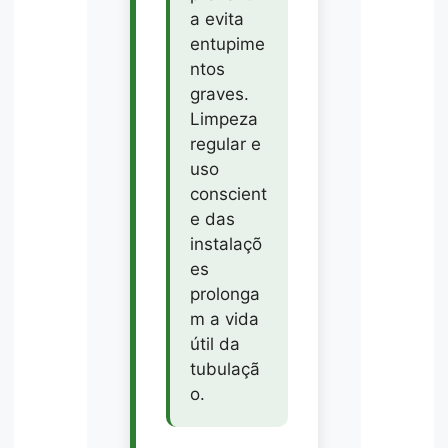
a evita
entupime
ntos
graves.
Limpeza
regular e
uso
conscient
e das
instalaçõ
es
prolonga
m a vida
útil da
tubulaçã
o.