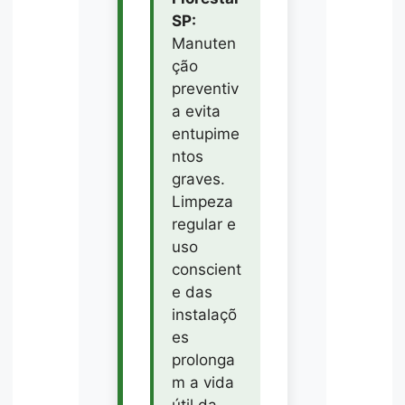
SP:
Manuten
ção
preventiv
a evita
entupime
ntos
graves.
Limpeza
regular e
uso
conscient
e das
instalaçõ
es
prolonga
m a vida
útil da