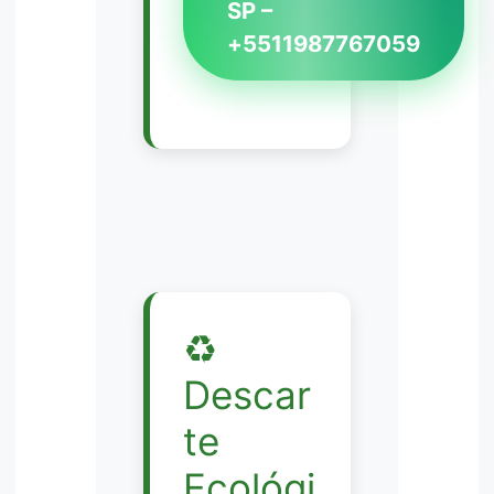
SP –
+5511987767059
♻️
Descar
te
Ecológi