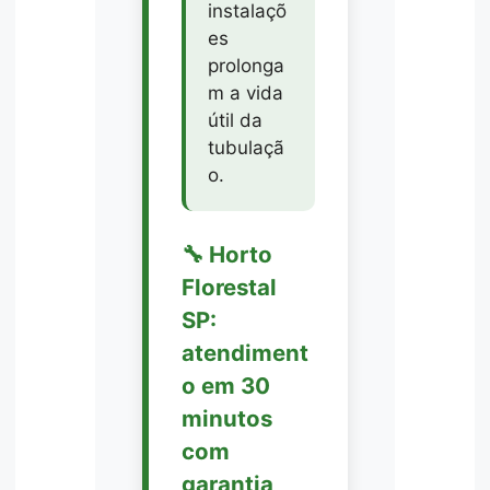
instalaçõ
es
prolonga
m a vida
útil da
tubulaçã
o.
🔧 Horto
Florestal
SP:
atendiment
o em 30
minutos
com
garantia