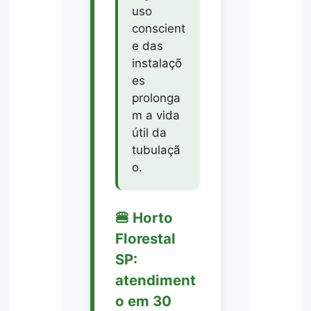
uso
conscient
e das
instalaçõ
es
prolonga
m a vida
útil da
tubulaçã
o.
🍔 Horto
Florestal
SP:
atendiment
o em 30