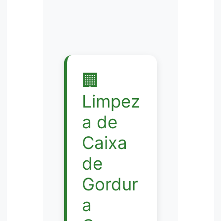
🏢
Limpez
a de
Caixa
de
Gordur
a