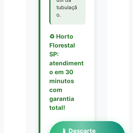
tubulaçã
o.
♻️ Horto
Florestal
SP:
atendiment
o em 30
minutos
com
garantia
total!
📱 Descarte