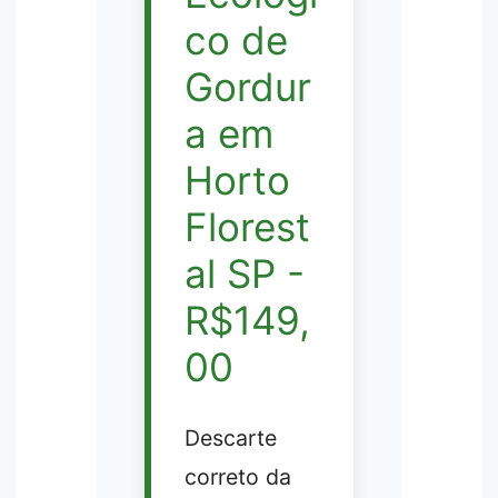
co de
Gordur
a em
Horto
Florest
al SP -
R$149,
00
Descarte
correto da