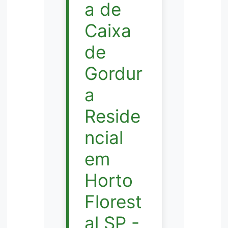
a de
Caixa
de
Gordur
a
Reside
ncial
em
Horto
Florest
al SP -