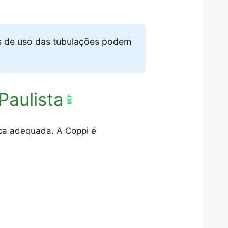
s de uso das tubulações podem
aulista
📱
ica adequada. A Coppi é