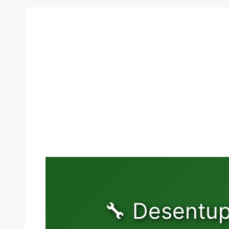
🔧 Desentu