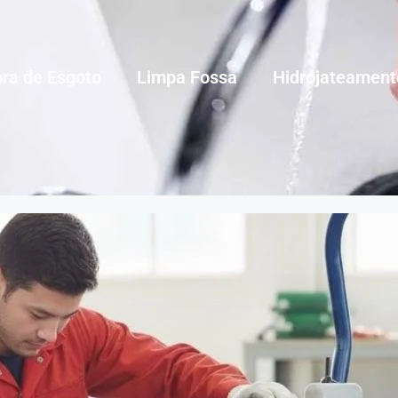
ra de Esgoto
Limpa Fossa
Hidrojateament