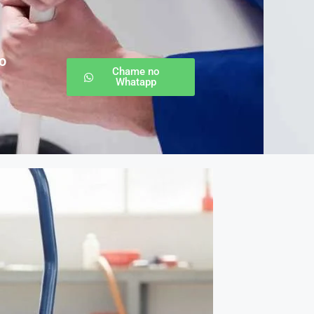
o
Chame no
Whatapp