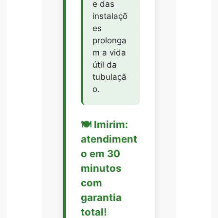
e das
instalaçõ
es
prolonga
m a vida
útil da
tubulaçã
o.
🍽️ Imirim:
atendiment
o em 30
minutos
com
garantia
total!