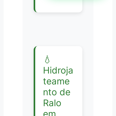
💧
Hidroja
teame
nto de
Ralo
em