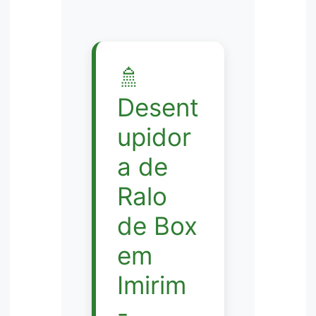
🚿
Desent
upidor
a de
Ralo
de Box
em
Imirim
-