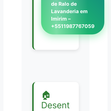
de Ralo de
Lavanderia em
Imirim –
+5511987767059
🏠
Desent