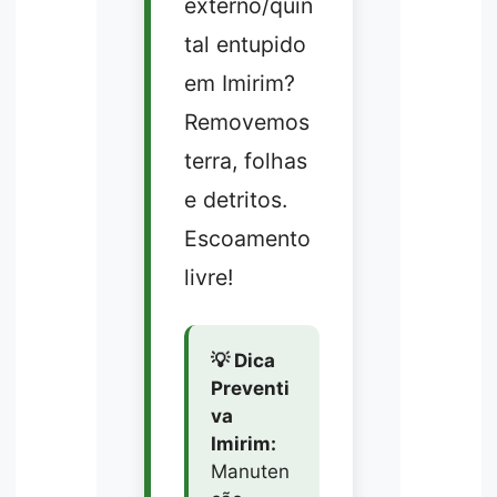
externo/quin
tal entupido
em Imirim?
Removemos
terra, folhas
e detritos.
Escoamento
livre!
💡 Dica
Preventi
va
Imirim:
Manuten