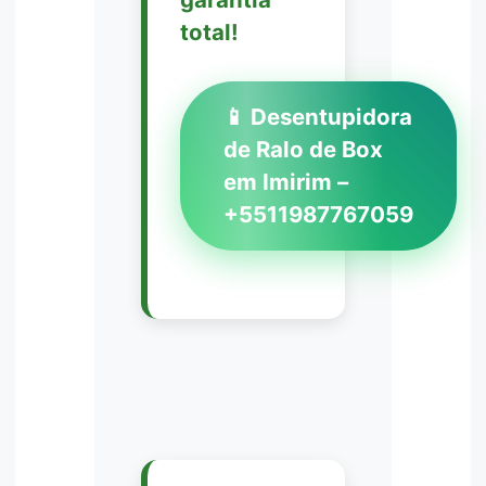
total!
📱 Desentupidora
de Ralo de Box
em Imirim –
+5511987767059