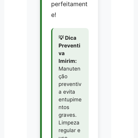
perfeitament
e!
💡 Dica
Preventi
va
Imirim:
Manuten
ção
preventiv
a evita
entupime
ntos
graves.
Limpeza
regular e
uso