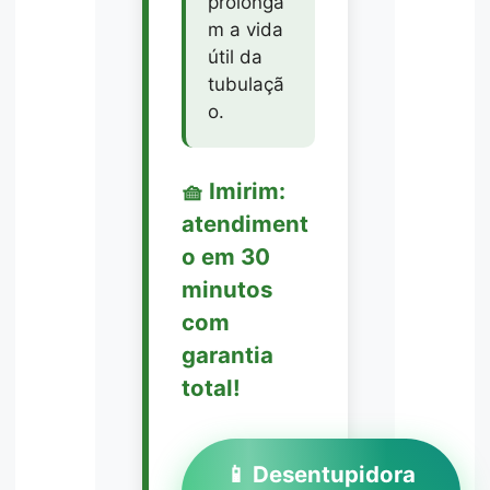
prolonga
m a vida
útil da
tubulaçã
o.
🧺 Imirim:
atendiment
o em 30
minutos
com
garantia
total!
📱 Desentupidora