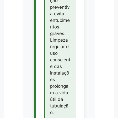
ção
preventiv
a evita
entupime
ntos
graves.
Limpeza
regular e
uso
conscient
e das
instalaçõ
es
prolonga
m a vida
útil da
tubulaçã
o.