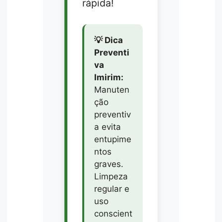
rápida!
💡 Dica
Preventi
va
Imirim:
Manuten
ção
preventiv
a evita
entupime
ntos
graves.
Limpeza
regular e
uso
conscient