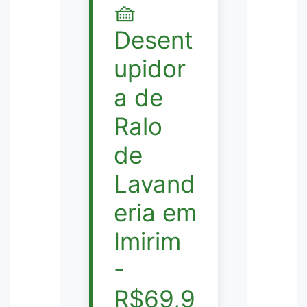
🧺
Desent
upidor
a de
Ralo
de
Lavand
eria em
Imirim
-
R$69,9