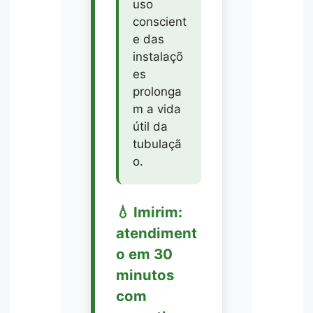
uso
conscient
e das
instalaçõ
es
prolonga
m a vida
útil da
tubulaçã
o.
💧 Imirim:
atendiment
o em 30
minutos
com