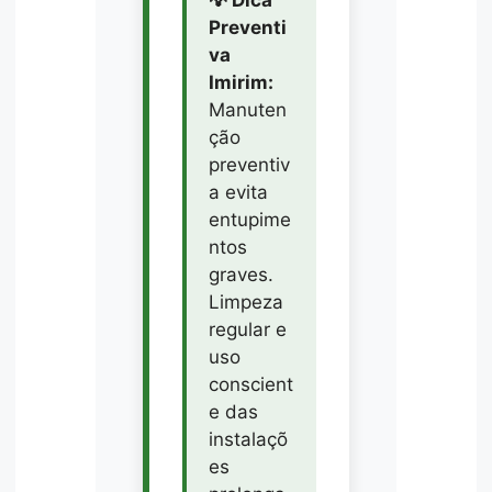
💡 Dica
Preventi
va
Imirim:
Manuten
ção
preventiv
a evita
entupime
ntos
graves.
Limpeza
regular e
uso
conscient
e das
instalaçõ
es