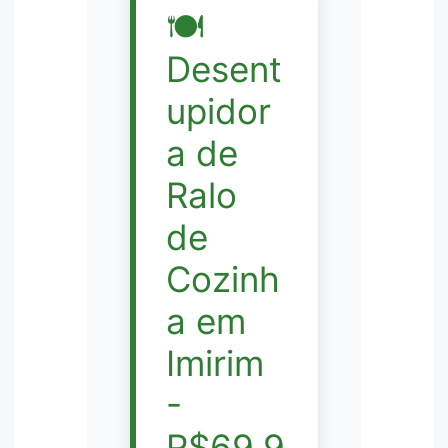
🍽️
Desent
upidor
a de
Ralo
de
Cozinh
a em
Imirim
-
R$69,9