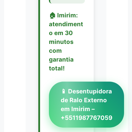
🏠 Imirim:
atendiment
o em 30
minutos
com
garantia
total!
📱 Desentupidora
de Ralo Externo
em Imirim –
+5511987767059