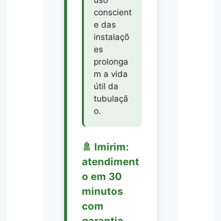
conscient
e das
instalaçõ
es
prolonga
m a vida
útil da
tubulaçã
o.
🚿 Imirim:
atendiment
o em 30
minutos
com
garantia