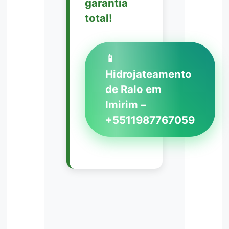
garantia
total!
📱
Hidrojateamento
de Ralo em
Imirim –
+5511987767059