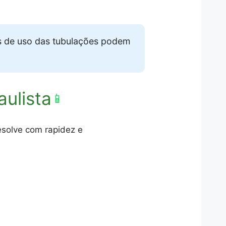
s de uso das tubulações podem
ulista
📱
esolve com rapidez e