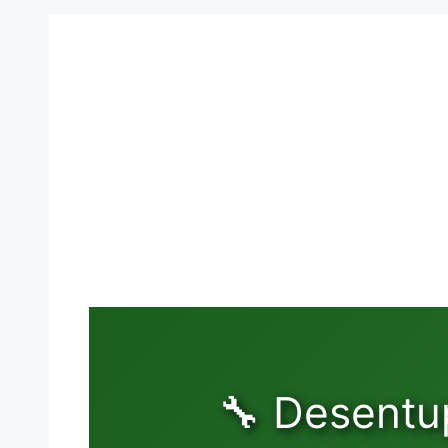
🔧 Desentu