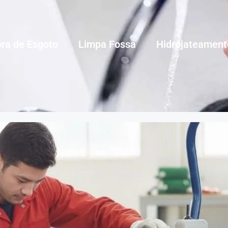
ra de Esgoto
Limpa Fossa
Hidrojateament