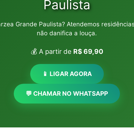
Paulista
árzea Grande Paulista? Atendemos residência
não danifica a louça.
💰 A partir de
R$ 69,90
📱 LIGAR AGORA
💬 CHAMAR NO WHATSAPP