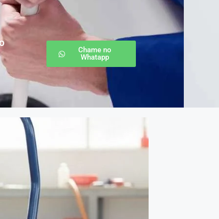
o
Chame no
Whatapp