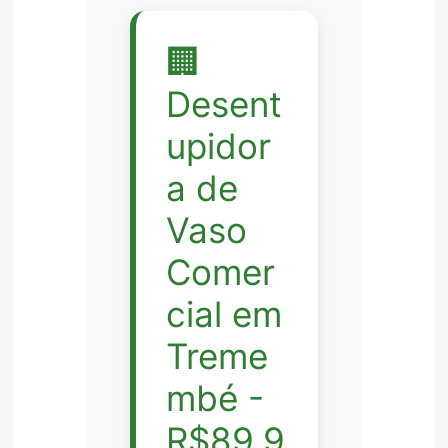
🏢
Desent
upidor
a de
Vaso
Comer
cial em
Treme
mbé -
R$89,9