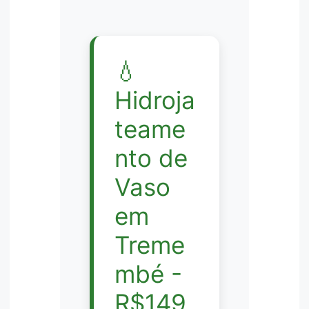
💧
Hidroja
teame
nto de
Vaso
em
Treme
mbé -
R$149,