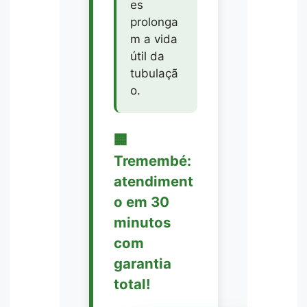
es
prolonga
m a vida
útil da
tubulaçã
o.
🏢
Tremembé:
atendiment
o em 30
minutos
com
garantia
total!