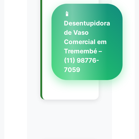
📱
Desentupidora
de Vaso
Comercial em
Tremembé –
(11) 98776-
7059