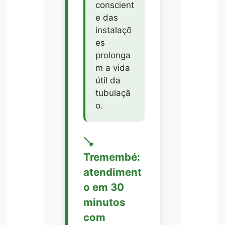
conscient
e das
instalaçõ
es
prolonga
m a vida
útil da
tubulaçã
o.
🪠
Tremembé:
atendiment
o em 30
minutos
com