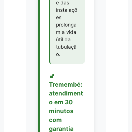
e das
instalaçõ
es
prolonga
m a vida
útil da
tubulaçã
o.
🚽
Tremembé:
atendiment
o em 30
minutos
com
garantia