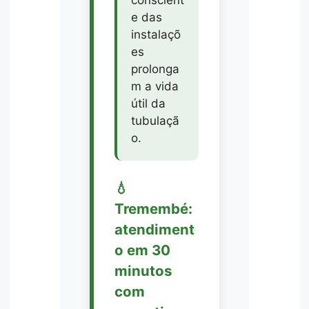
conscient
e das
instalaçõ
es
prolonga
m a vida
útil da
tubulaçã
o.
💧
Tremembé:
atendiment
o em 30
minutos
com