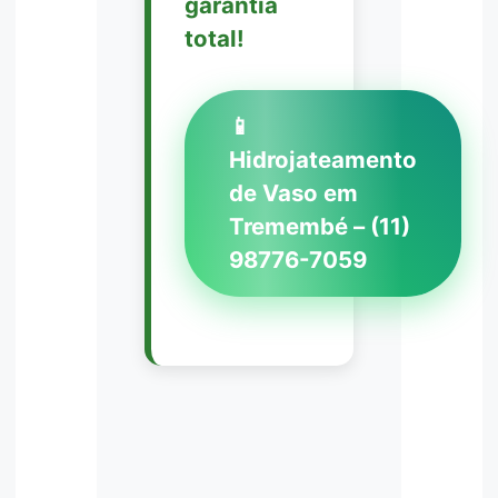
garantia
total!
📱
Hidrojateamento
de Vaso em
Tremembé – (11)
98776-7059