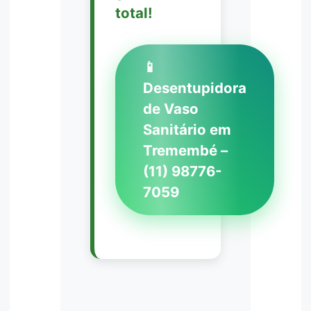
total!
📱
Desentupidora
de Vaso
Sanitário em
Tremembé –
(11) 98776-
7059