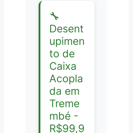
🔧
Desent
upimen
to de
Caixa
Acopla
da em
Treme
mbé -
R$99,9