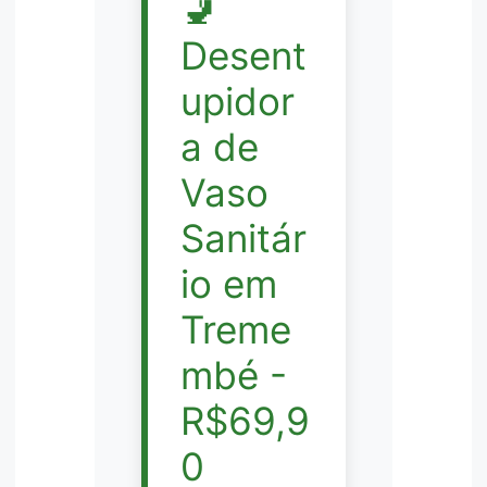
🚽
Desent
upidor
a de
Vaso
Sanitár
io em
Treme
mbé -
R$69,9
0