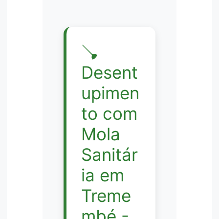
🪠
Desent
upimen
to com
Mola
Sanitár
ia em
Treme
mbé -