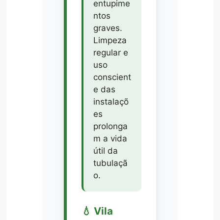
entupime
ntos
graves.
Limpeza
regular e
uso
conscient
e das
instalaçõ
es
prolonga
m a vida
útil da
tubulaçã
o.
💧 Vila