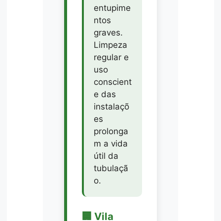
entupime
ntos
graves.
Limpeza
regular e
uso
conscient
e das
instalaçõ
es
prolonga
m a vida
útil da
tubulaçã
o.
🏢 Vila