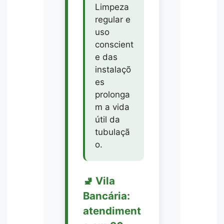
Limpeza
regular e
uso
conscient
e das
instalaçõ
es
prolonga
m a vida
útil da
tubulaçã
o.
🚽 Vila
Bancária:
atendiment