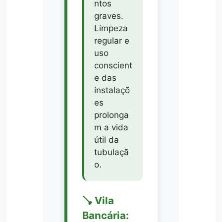
ntos
graves.
Limpeza
regular e
uso
conscient
e das
instalaçõ
es
prolonga
m a vida
útil da
tubulaçã
o.
🪠 Vila
Bancária: