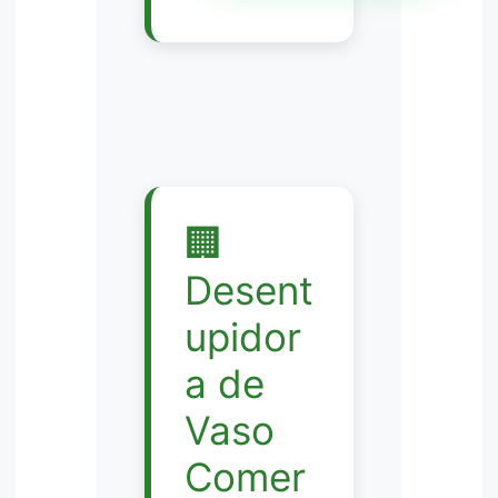
🏢
Desent
upidor
a de
Vaso
Comer