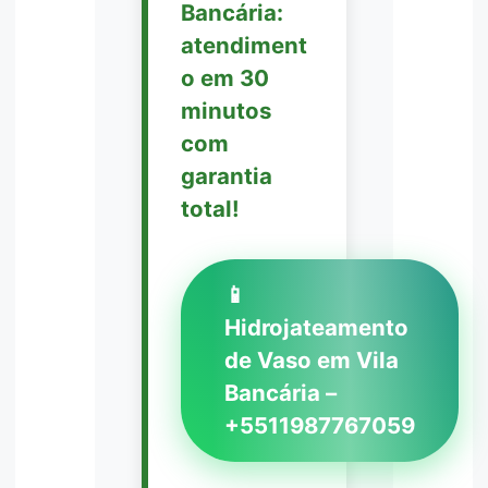
Bancária:
atendiment
o em 30
minutos
com
garantia
total!
📱
Hidrojateamento
de Vaso em Vila
Bancária –
+5511987767059