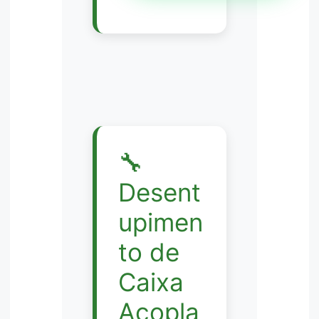
🔧
Desent
upimen
to de
Caixa
Acopla