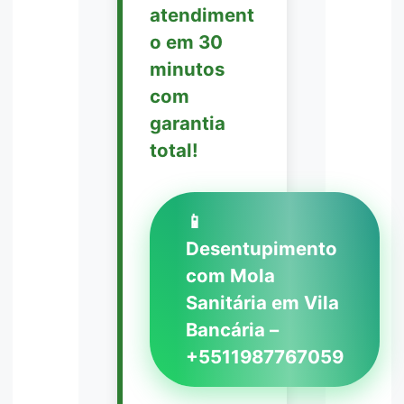
atendiment
o em 30
minutos
com
garantia
total!
📱
Desentupimento
com Mola
Sanitária em Vila
Bancária –
+5511987767059