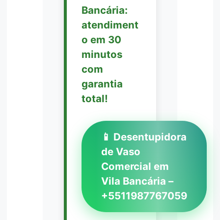
Bancária:
atendiment
o em 30
minutos
com
garantia
total!
📱 Desentupidora
de Vaso
Comercial em
Vila Bancária –
+5511987767059