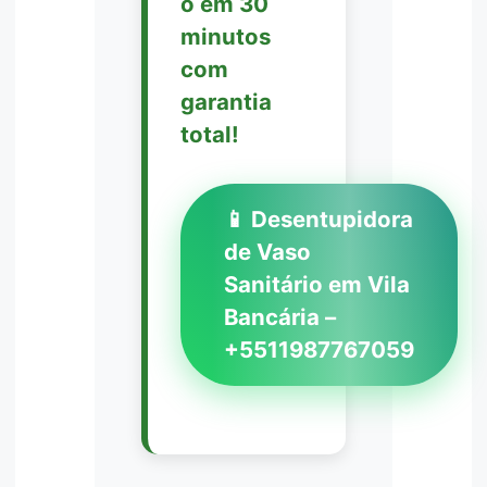
o em 30
minutos
com
garantia
total!
📱 Desentupidora
de Vaso
Sanitário em Vila
Bancária –
+5511987767059