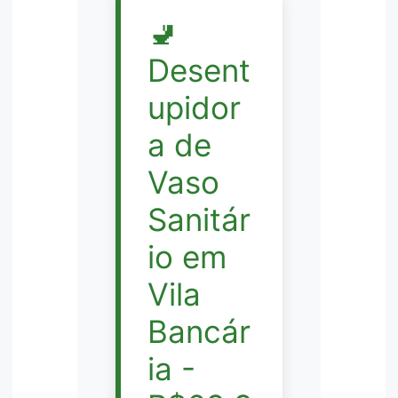
🚽
Desent
upidor
a de
Vaso
Sanitár
io em
Vila
Bancár
ia -