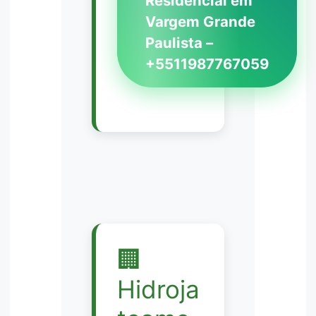
Residencial em
Vargem Grande
Paulista –
+5511987767059
🏢
Hidroja