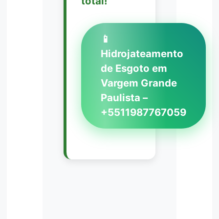
total!
📱
Hidrojateamento
de Esgoto em
Vargem Grande
Paulista –
+5511987767059