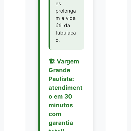
es
prolonga
m a vida
útil da
tubulaçã
o.
🏗️ Vargem
Grande
Paulista:
atendiment
o em 30
minutos
com
garantia