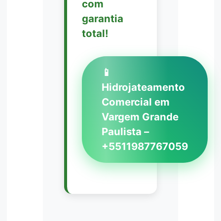
com
garantia
total!
📱
Hidrojateamento
Comercial em
Vargem Grande
Paulista –
+5511987767059