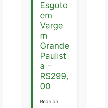
Esgoto
em
Varge
m
Grande
Paulist
a -
R$299,
00
Rede de