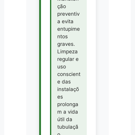
ção
preventiv
a evita
entupime
ntos
graves.
Limpeza
regular e
uso
conscient
e das
instalaçõ
es
prolonga
m a vida
útil da
tubulaçã
o.