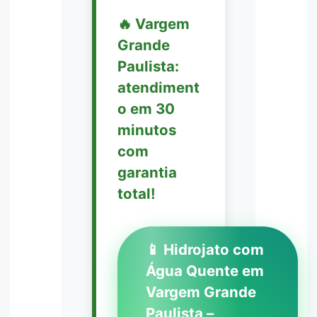
🔥 Vargem
Grande
Paulista:
atendiment
o em 30
minutos
com
garantia
total!
📱 Hidrojato com
Água Quente em
Vargem Grande
Paulista –