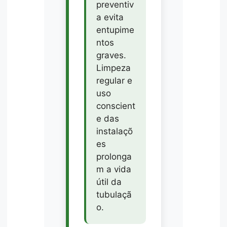
preventiv
a evita
entupime
ntos
graves.
Limpeza
regular e
uso
conscient
e das
instalaçõ
es
prolonga
m a vida
útil da
tubulaçã
o.