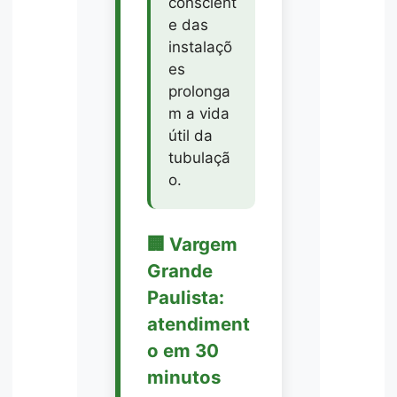
conscient
e das
instalaçõ
es
prolonga
m a vida
útil da
tubulaçã
o.
🏢 Vargem
Grande
Paulista:
atendiment
o em 30
minutos