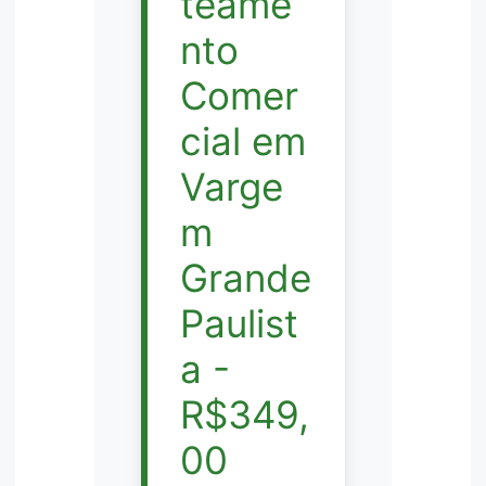
teame
nto
Comer
cial em
Varge
m
Grande
Paulist
a -
R$349,
00