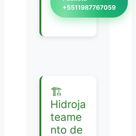
+5511987767059
🏗️
Hidroja
teame
nto de