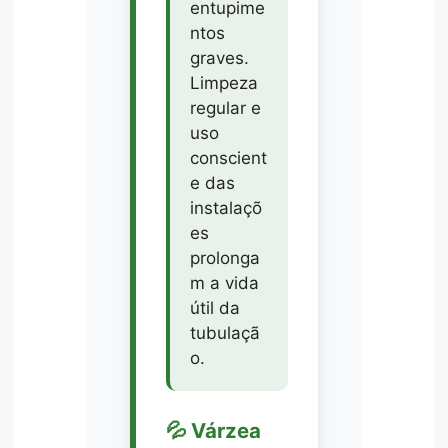
entupime
ntos
graves.
Limpeza
regular e
uso
conscient
e das
instalaçõ
es
prolonga
m a vida
útil da
tubulaçã
o.
💦 Várzea