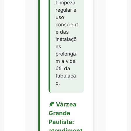
Limpeza
regular e
uso
conscient
e das
instalaçõ
es
prolonga
m a vida
útil da
tubulaçã
o.
🍂 Várzea
Grande
Paulista:
atendiment