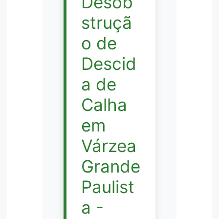
Desob
struçã
o de
Descid
a de
Calha
em
Várzea
Grande
Paulist
a -