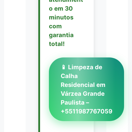
o em 30
minutos
com
garantia
total!
📱 Limpeza de
Calha
Residencial em
Várzea Grande
Paulista –
+5511987767059