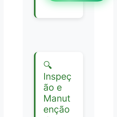
🔍
Inspeç
ão e
Manut
enção