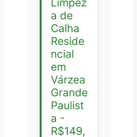
Limpez
a de
Calha
Reside
ncial
em
Várzea
Grande
Paulist
a -
R$149,