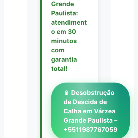
Grande
Paulista:
atendiment
o em 30
minutos
com
garantia
total!
📱 Desobstrução
de Descida de
Calha em Várzea
Grande Paulista –
+5511987767059