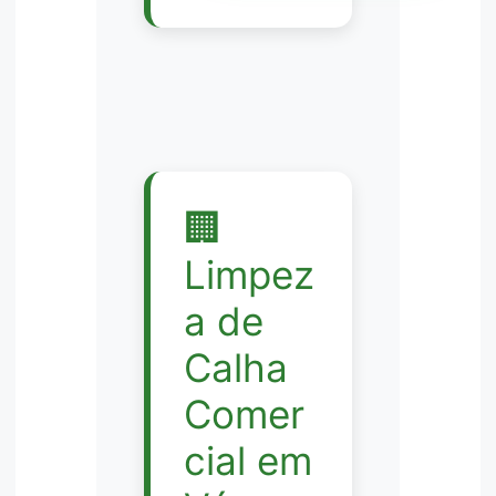
🏢
Limpez
a de
Calha
Comer
cial em