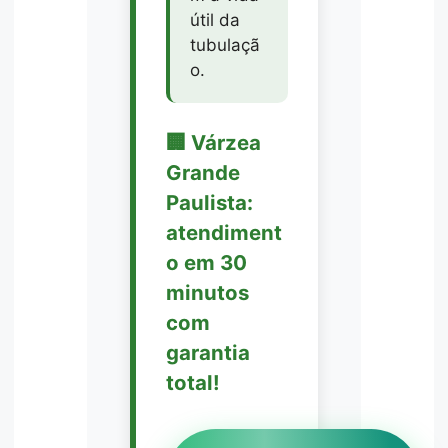
útil da
tubulaçã
o.
🏢 Várzea
Grande
Paulista:
atendiment
o em 30
minutos
com
garantia
total!