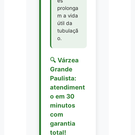
es
prolonga
m a vida
útil da
tubulaçã
o.
🔍 Várzea
Grande
Paulista:
atendiment
o em 30
minutos
com
garantia
total!