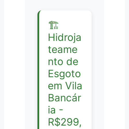
🏗️
Hidroja
teame
nto de
Esgoto
em Vila
Bancár
ia -
R$299,