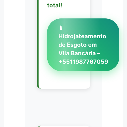
total!
📱
Hidrojateamento
de Esgoto em
Vila Bancária –
+5511987767059