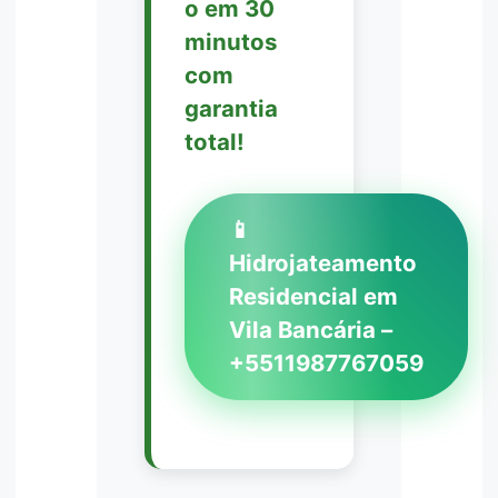
o em 30
minutos
com
garantia
total!
📱
Hidrojateamento
Residencial em
Vila Bancária –
+5511987767059