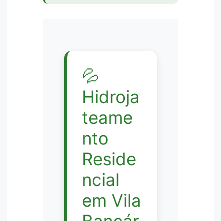
💦
Hidroja
teame
nto
Reside
ncial
em Vila
Bancár