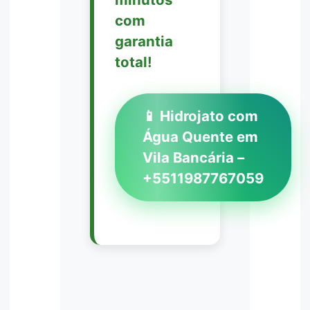
com
garantia
total!
📱 Hidrojato com
Água Quente em
Vila Bancária –
+5511987767059