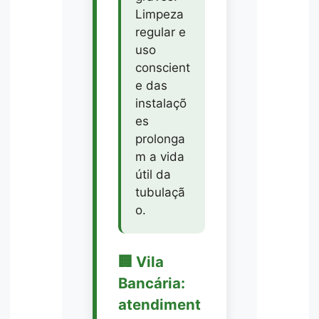
Limpeza
regular e
uso
conscient
e das
instalaçõ
es
prolonga
m a vida
útil da
tubulaçã
o.
🏢 Vila
Bancária:
atendiment