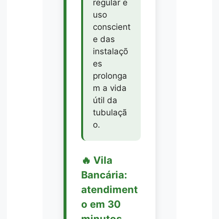
regular e
uso
conscient
e das
instalaçõ
es
prolonga
m a vida
útil da
tubulaçã
o.
🔥 Vila
Bancária:
atendiment
o em 30
minutos