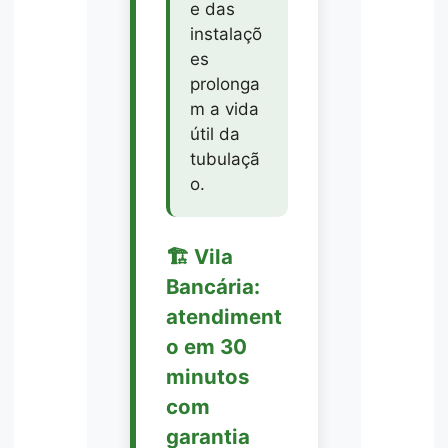
e das
instalaçõ
es
prolonga
m a vida
útil da
tubulaçã
o.
🏗️ Vila
Bancária:
atendiment
o em 30
minutos
com
garantia