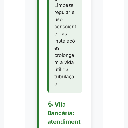
Limpeza
regular e
uso
conscient
e das
instalaçõ
es
prolonga
m a vida
útil da
tubulaçã
o.
💦 Vila
Bancária:
atendiment