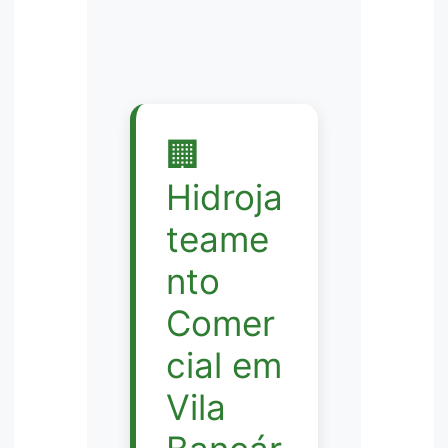
🏢
Hidroja
teame
nto
Comer
cial em
Vila