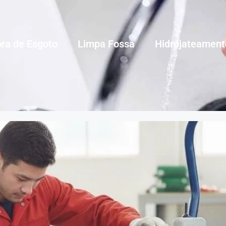
ra de Esgoto
Limpa Fossa
Hidrojateament