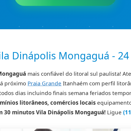
la Dinápolis Mongaguá - 24 
 Mongaguá
mais confiável do litoral sul paulista! A
uá próximo
Praia Grande
Itanhaém com perfil litor
 todos dias incluindo finais semana feriados tem
mínios litorâneos, comércios locais
equipamentos 
 30 minutos Vila Dinápolis Mongaguá!
Ligue
(1