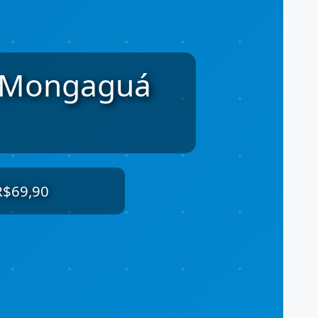
s, Mongaguá
 R$69,90