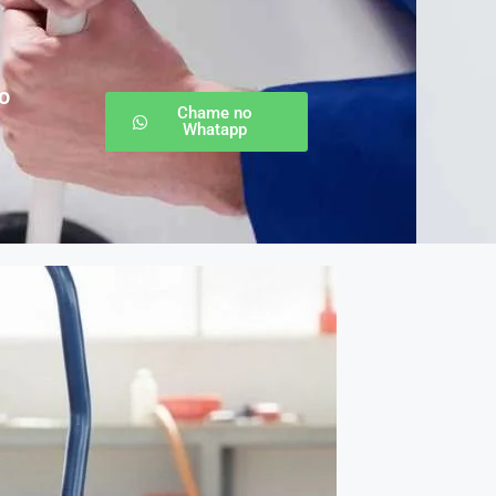
o
Chame no
Whatapp