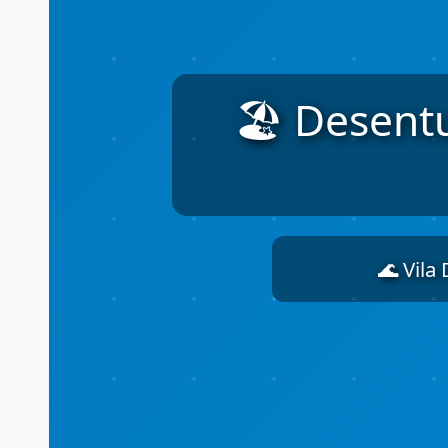
🏖️ Desent
🌊 Vila