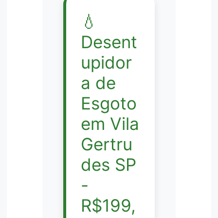
💧
Desent
upidor
a de
Esgoto
em Vila
Gertru
des SP
-
R$199,