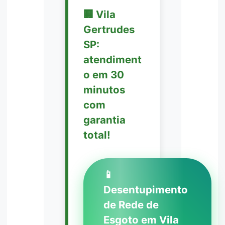
🏢 Vila
Gertrudes
SP:
atendiment
o em 30
minutos
com
garantia
total!
📱
Desentupimento
de Rede de
Esgoto em Vila