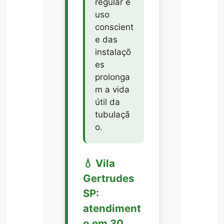
regular e
uso
conscient
e das
instalaçõ
es
prolonga
m a vida
útil da
tubulaçã
o.
💧 Vila
Gertrudes
SP:
atendiment
o em 30