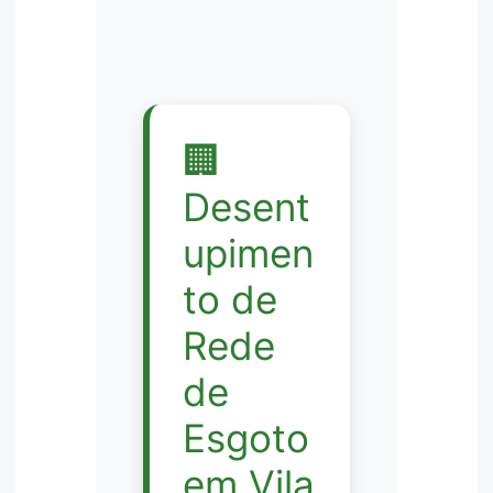
🏢
Desent
upimen
to de
Rede
de
Esgoto
em Vila