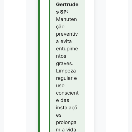
Gertrude
s SP:
Manuten
ção
preventiv
a evita
entupime
ntos
graves.
Limpeza
regular e
uso
conscient
e das
instalaçõ
es
prolonga
m a vida