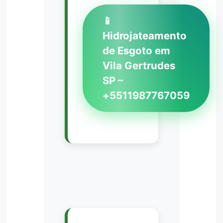
📱
Hidrojateamento
de Esgoto em
Vila Gertrudes
SP –
+5511987767059