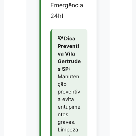
Emergência
24h!
💡 Dica
Preventi
va Vila
Gertrude
s SP:
Manuten
ção
preventiv
a evita
entupime
ntos
graves.
Limpeza