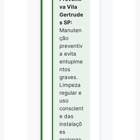
va Vila
Gertrude
s SP:
Manuten
ção
preventiv
a evita
entupime
ntos
graves.
Limpeza
regular e
uso
conscient
e das
instalaçõ
es
prolonga