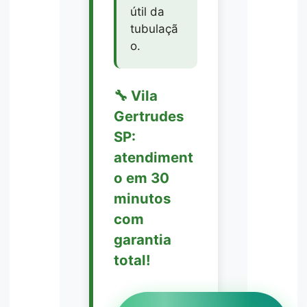
útil da
tubulaçã
o.
🔧 Vila
Gertrudes
SP:
atendiment
o em 30
minutos
com
garantia
total!