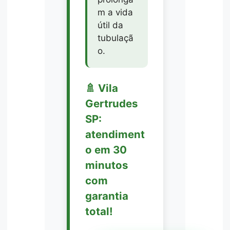
m a vida
útil da
tubulaçã
o.
🚿 Vila
Gertrudes
SP:
atendiment
o em 30
minutos
com
garantia
total!