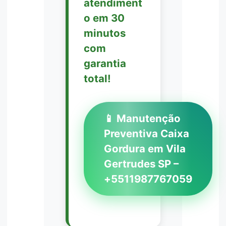
atendiment
o em 30
minutos
com
garantia
total!
📱 Manutenção
Preventiva Caixa
Gordura em Vila
Gertrudes SP –
+5511987767059