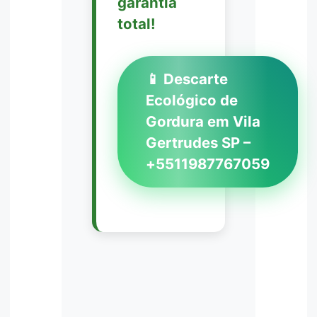
garantia
total!
📱 Descarte
Ecológico de
Gordura em Vila
Gertrudes SP –
+5511987767059