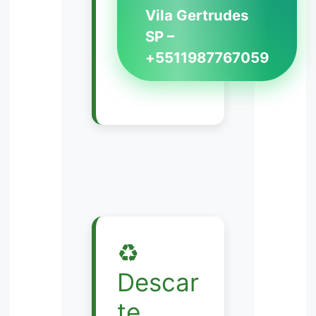
Vila Gertrudes
SP –
+5511987767059
♻️
Descar
te