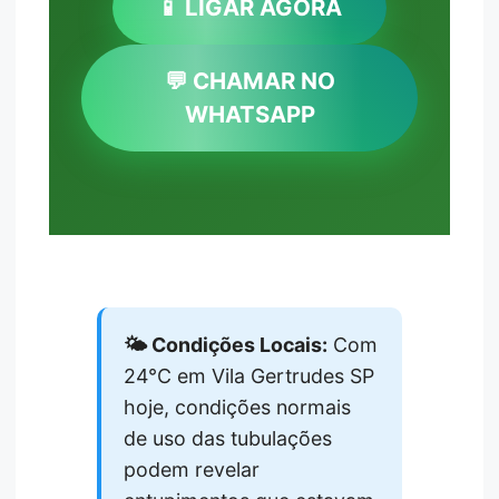
📱 LIGAR AGORA
💬 CHAMAR NO
WHATSAPP
🌤️ Condições Locais:
Com
24°C em Vila Gertrudes SP
hoje, condições normais
de uso das tubulações
podem revelar