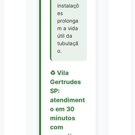
instalaçõ
es
prolonga
m a vida
útil da
tubulaçã
o.
♻️ Vila
Gertrudes
SP:
atendiment
o em 30
minutos
com