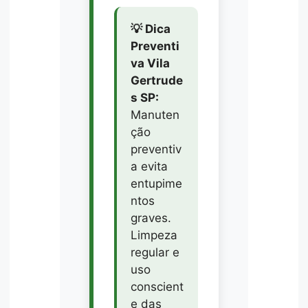
💡 Dica
Preventi
va Vila
Gertrude
s SP:
Manuten
ção
preventiv
a evita
entupime
ntos
graves.
Limpeza
regular e
uso
conscient
e das