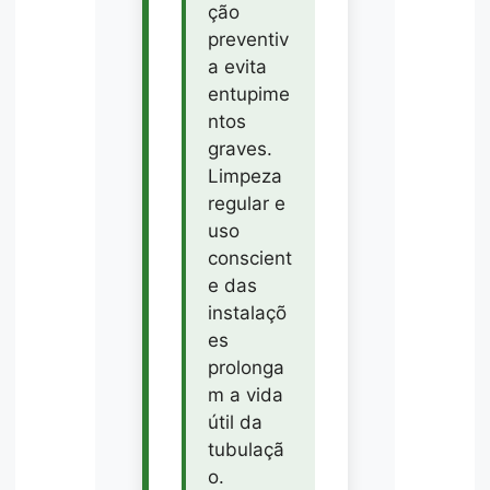
ção
preventiv
a evita
entupime
ntos
graves.
Limpeza
regular e
uso
conscient
e das
instalaçõ
es
prolonga
m a vida
útil da
tubulaçã
o.