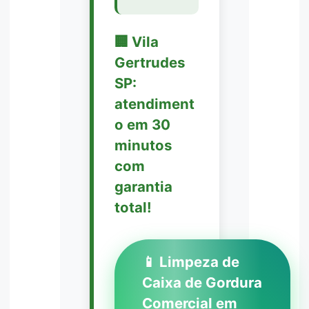
🏢 Vila
Gertrudes
SP:
atendiment
o em 30
minutos
com
garantia
total!
📱 Limpeza de
Caixa de Gordura
Comercial em