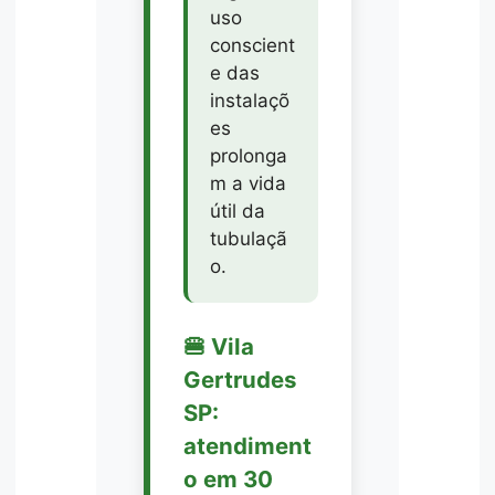
uso
conscient
e das
instalaçõ
es
prolonga
m a vida
útil da
tubulaçã
o.
🍔 Vila
Gertrudes
SP:
atendiment
o em 30