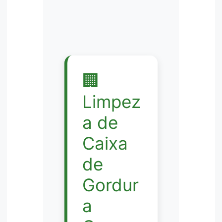
🏢
Limpez
a de
Caixa
de
Gordur
a