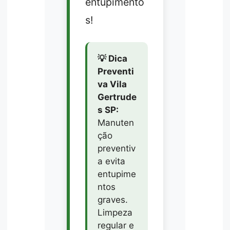
entupimento
s!
💡 Dica
Preventi
va Vila
Gertrude
s SP:
Manuten
ção
preventiv
a evita
entupime
ntos
graves.
Limpeza
regular e