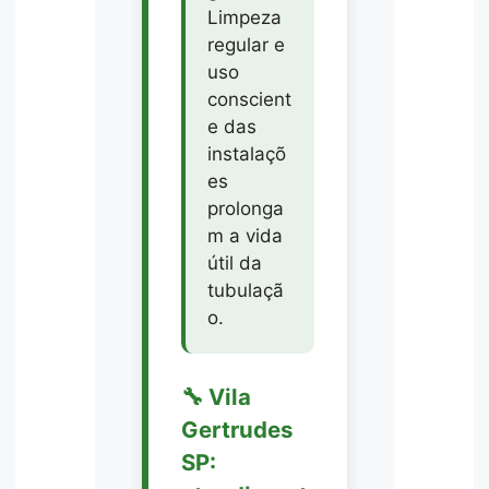
Limpeza
regular e
uso
conscient
e das
instalaçõ
es
prolonga
m a vida
útil da
tubulaçã
o.
🔧 Vila
Gertrudes
SP: