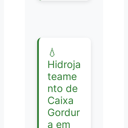
💧
Hidroja
teame
nto de
Caixa
Gordur
a em