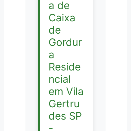
a de
Caixa
de
Gordur
a
Reside
ncial
em Vila
Gertru
des SP
-