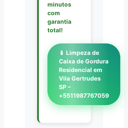
minutos
com
garantia
total!
📱 Limpeza de
Caixa de Gordura
Residencial em
Vila Gertrudes
SP –
+5511987767059