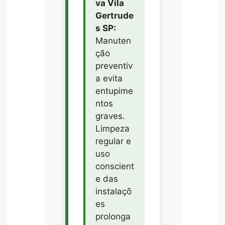
va Vila
Gertrude
s SP:
Manuten
ção
preventiv
a evita
entupime
ntos
graves.
Limpeza
regular e
uso
conscient
e das
instalaçõ
es
prolonga