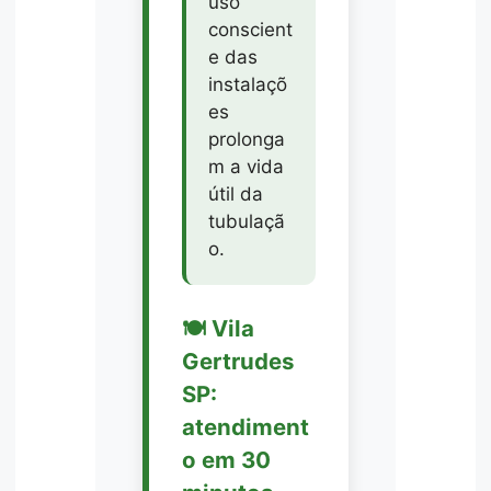
uso
conscient
e das
instalaçõ
es
prolonga
m a vida
útil da
tubulaçã
o.
🍽️ Vila
Gertrudes
SP:
atendiment
o em 30