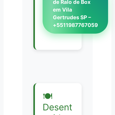
de Ralo de Box
em Vila
Gertrudes SP –
+5511987767059
🍽️
Desent