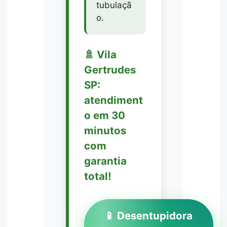
tubulaçã
o.
🚿 Vila
Gertrudes
SP:
atendiment
o em 30
minutos
com
garantia
total!
📱 Desentupidora