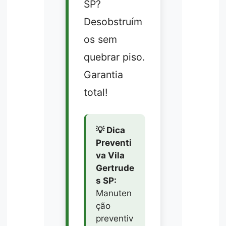
SP?
Desobstruím
os sem
quebrar piso.
Garantia
total!
💡 Dica
Preventi
va Vila
Gertrude
s SP:
Manuten
ção
preventiv