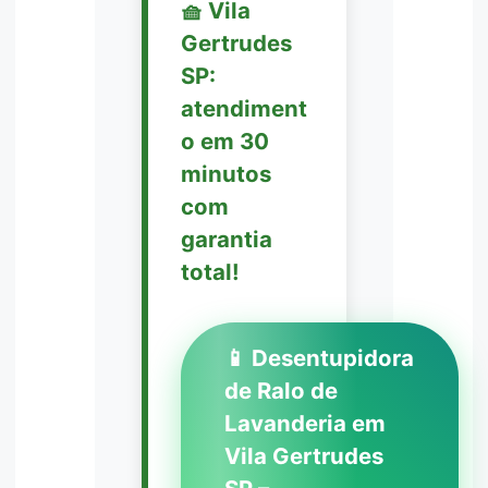
🧺 Vila
Gertrudes
SP:
atendiment
o em 30
minutos
com
garantia
total!
📱 Desentupidora
de Ralo de
Lavanderia em
Vila Gertrudes