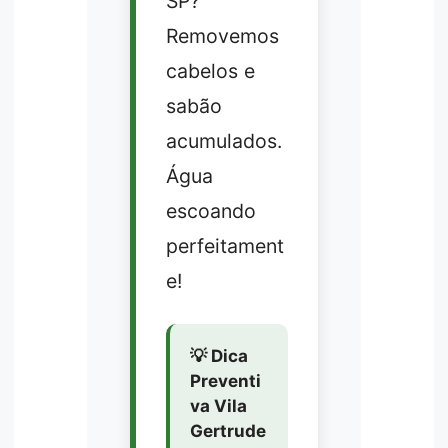
SP?
Removemos
cabelos e
sabão
acumulados.
Água
escoando
perfeitament
e!
💡 Dica
Preventi
va Vila
Gertrude