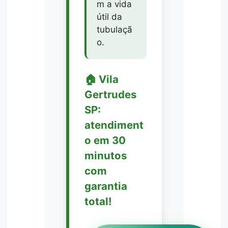
m a vida
útil da
tubulaçã
o.
🏠 Vila
Gertrudes
SP:
atendiment
o em 30
minutos
com
garantia
total!