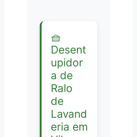
🧺
Desent
upidor
a de
Ralo
de
Lavand
eria em