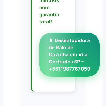
minutos
com
garantia
total!
📱 Desentupidora
de Ralo de
Cozinha em Vila
Gertrudes SP –
+5511987767059