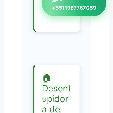
SP –
+5511987767059
🏠
Desent
upidor
a de