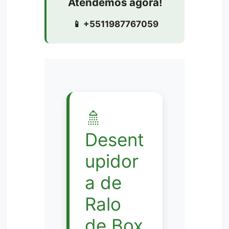
Atendemos agora!
📱 +5511987767059
🚿
Desent
upidor
a de
Ralo
de Box