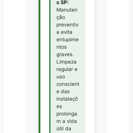
s SP:
Manuten
ção
preventiv
a evita
entupime
ntos
graves.
Limpeza
regular e
uso
conscient
e das
instalaçõ
es
prolonga
m a vida
útil da