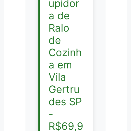
upidor
a de
Ralo
de
Cozinh
a em
Vila
Gertru
des SP
-
R$69,9