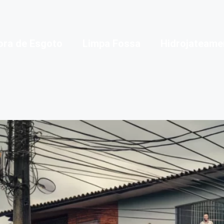
ora de Esgoto
Limpa Fossa
Hidrojateame