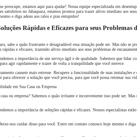
se preocupe, estamos aqui para ajudar! Nossa equipe especializada em desentupi
s satisfeitos no Jabaquara, estamos prontos para trazer alívio imediato aos seu
esmo e diga adeus aos ralos e pias entupidos!
Soluções Rápidas e Eficazes para seus Problemas
ra, sabe o quão frustrante e desagradável essa situação pode ser. Mas não se p
 rápidas e eficazes, trazendo alívio imediato aos seus problemas de encanamen
ntendemos a importância de um serviço ágil e de qualidade. Sabemos que lidar 
para agir rapidamente e trazer de volta a tranquilidade que você merece.
amento causem mais estresse. Recupere a funcionalidade de suas instalações e
 para oferecer a solução que você precisa, para que você possa retomar sua vid
uilidade em Sua Casa ou Empresa
a casa ou empresa? Sabemos o quão irritante e inconveniente isso pode ser. Mas
endemos a importância de soluções rápidas e eficazes. Nossos especialistas estã
eixe-nos cuidar disso para você. Entre em contato conosco hoje mesmo e diga 