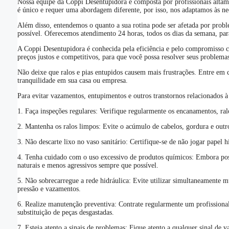
Nossa equipe da Coppi Desentupidora é composta por profissionais altame
é único e requer uma abordagem diferente, por isso, nos adaptamos às nec
Além disso, entendemos o quanto a sua rotina pode ser afetada por prob
possível. Oferecemos atendimento 24 horas, todos os dias da semana, par
A Coppi Desentupidora é conhecida pela eficiência e pelo compromisso co
preços justos e competitivos, para que você possa resolver seus problem
Não deixe que ralos e pias entupidos causem mais frustrações. Entre em
tranquilidade em sua casa ou empresa.
Para evitar vazamentos, entupimentos e outros transtornos relacionados à r
1. Faça inspeções regulares: Verifique regularmente os encanamentos, ral
2. Mantenha os ralos limpos: Evite o acúmulo de cabelos, gordura e outro
3. Não descarte lixo no vaso sanitário: Certifique-se de não jogar papel 
4. Tenha cuidado com o uso excessivo de produtos químicos: Embora poss
naturais e menos agressivos sempre que possível.
5. Não sobrecarregue a rede hidráulica: Evite utilizar simultaneamente 
pressão e vazamentos.
6. Realize manutenção preventiva: Contrate regularmente um profissional
substituição de peças desgastadas.
7. Esteja atento a sinais de problemas: Fique atento a qualquer sinal de