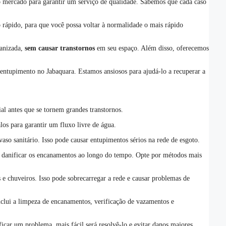
do mercado para garantir um serviço de qualidade. Sabemos que cada caso
rápido, para que você possa voltar à normalidade o mais rápido
ganizada,
sem causar transtornos
em seu espaço. Além disso, oferecemos
entupimento no Jabaquara. Estamos ansiosos para ajudá-lo a recuperar a
al antes que se tornem grandes transtornos.
los para garantir um fluxo livre de água.
vaso sanitário. Isso pode causar entupimentos sérios na rede de esgoto.
e danificar os encanamentos ao longo do tempo. Opte por métodos mais
e chuveiros. Isso pode sobrecarregar a rede e causar problemas de
nclui a limpeza de encanamentos, verificação de vazamentos e
icar um problema, mais fácil será resolvê-lo e evitar danos maiores.