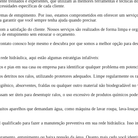
nte treinados e experientes, que utilizam as melhores ferramentas e técnicas 
essidades específicas de cada cliente.
lemas de entupimento. Por isso, estamos comprometidos em oferecer um serviço 
a garantir que você sempre tenha ajuda quando precisar.
m a satisfação do cliente. Nossos serviços são realizados de forma limpa e or
as de entupimento sem estourar o orçamento.
 contato conosco hoje mesmo e descubra por que somos a melhor opção para des
ede hidráulica, aqui estão algumas estratégias infalíveis:
os e pias em sua casa ou empresa para identificar qualquer problema em potenci
s detritos nos ralos, utilizando protetores adequados. Limpe regularmente os ra
higiênico, absorventes, fraldas ou qualquer outro material não biodegradável no 
am ser úteis para desentupir ralos, o uso excessivo de produtos químicos pod
muitos aparelhos que demandam água, como máquina de lavar roupa, lava-louças 
 qualificado para fazer a manutenção preventiva em sua rede hidráulica. Isso i
 vazamento, entupimento ou baixa pressão da água. Quanto mais cedo você identif