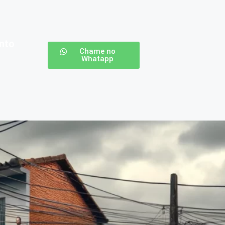
nto
Chame no
Whatapp