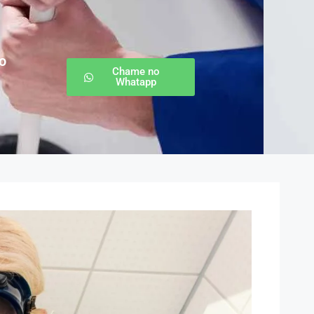
o
Chame no
Whatapp