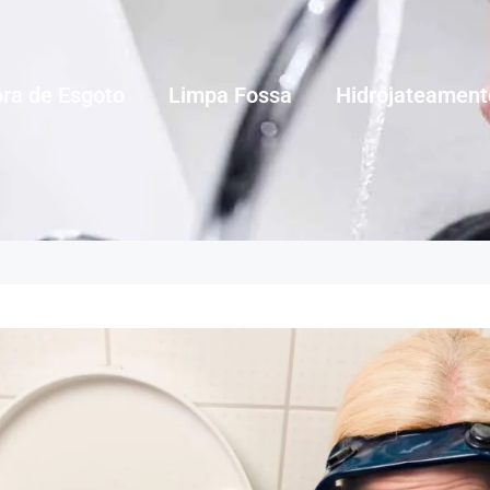
ra de Esgoto
Limpa Fossa
Hidrojateament