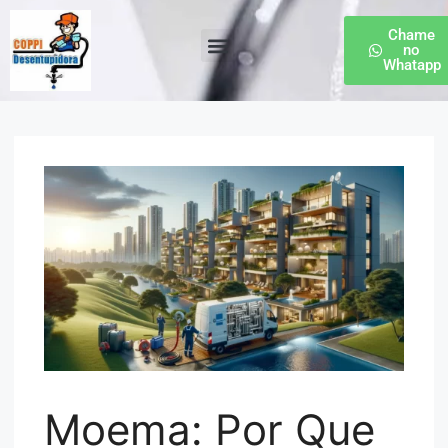
Chame
no
Whatapp
Desentupidora de Esgoto
Moema: Por Que