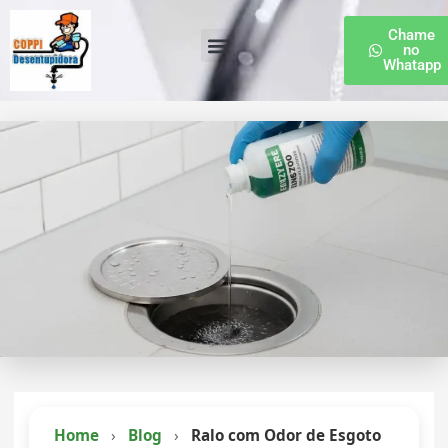
Chame
no
Whatapp
Desentupidora de Esgoto
Home
›
Blog
›
Ralo com Odor de Esgoto