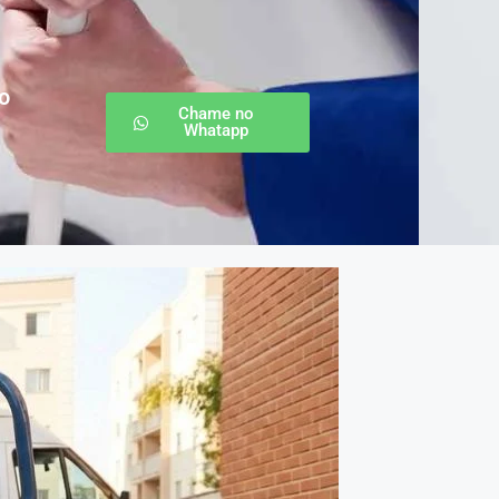
o
Chame no
Whatapp