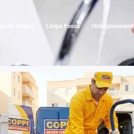
ra de Esgoto
Limpa Fossa
Hidrojateament