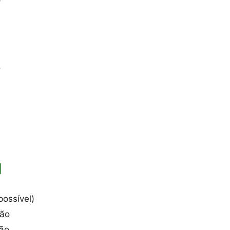
o
l
ossível)
ção
ção