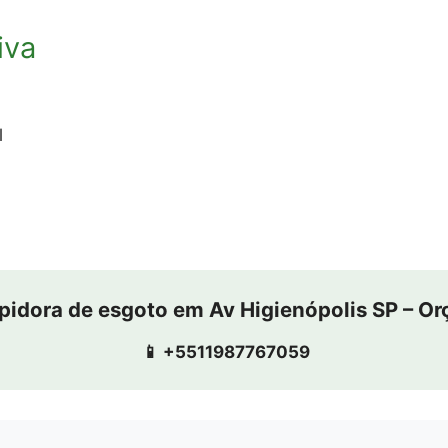
iva
l
pidora de esgoto em Av Higienópolis SP – O
📱 +5511987767059