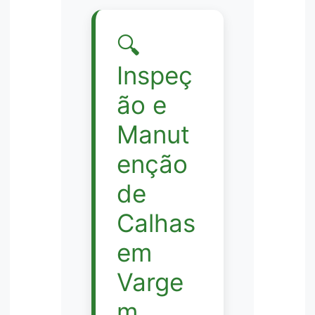
🔍
Inspeç
ão e
Manut
enção
de
Calhas
em
Varge
m