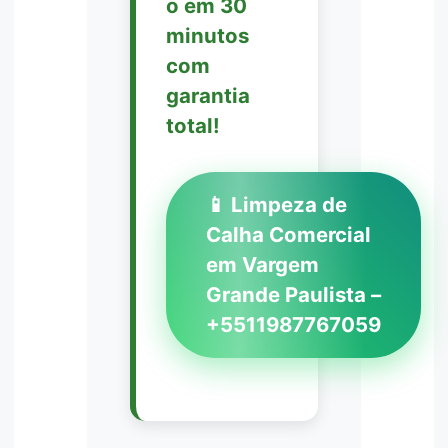
o em 30
minutos
com
garantia
total!
📱 Limpeza de
Calha Comercial
em Vargem
Grande Paulista –
+5511987767059