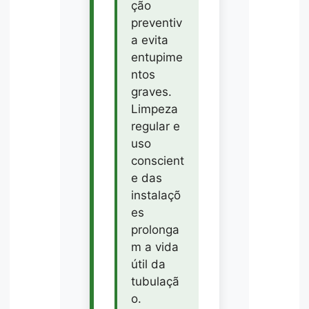
ção
preventiv
a evita
entupime
ntos
graves.
Limpeza
regular e
uso
conscient
e das
instalaçõ
es
prolonga
m a vida
útil da
tubulaçã
o.