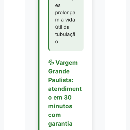
es
prolonga
m a vida
útil da
tubulaçã
o.
💦 Vargem
Grande
Paulista:
atendiment
o em 30
minutos
com
garantia