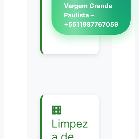
Vargem Grande
Paulista –
+5511987767059
🏢
Limpez
a de