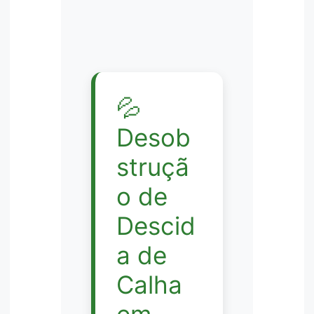
💦
Desob
struçã
o de
Descid
a de
Calha
em