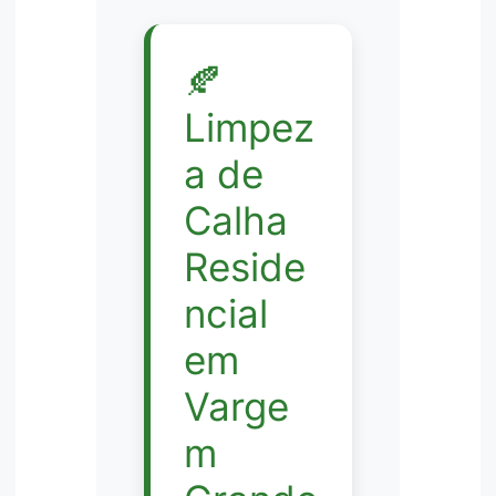
🍂
Limpez
a de
Calha
Reside
ncial
em
Varge
m