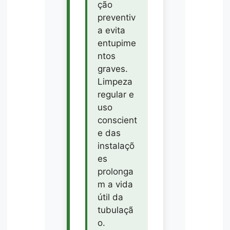
ção
preventiv
a evita
entupime
ntos
graves.
Limpeza
regular e
uso
conscient
e das
instalaçõ
es
prolonga
m a vida
útil da
tubulaçã
o.