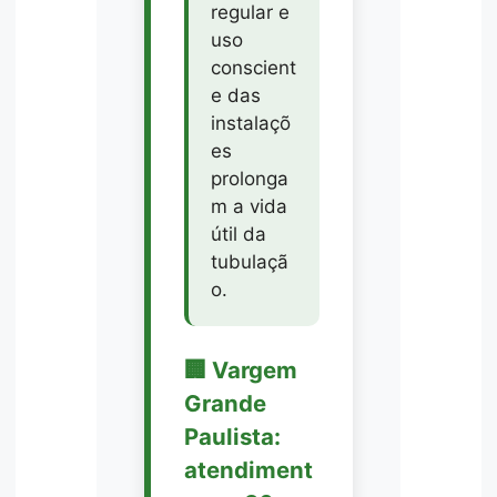
regular e
uso
conscient
e das
instalaçõ
es
prolonga
m a vida
útil da
tubulaçã
o.
🏢 Vargem
Grande
Paulista:
atendiment