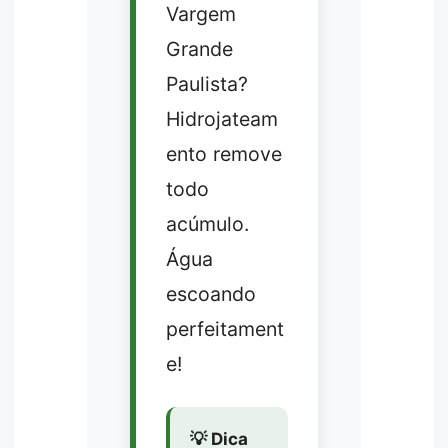
Vargem
Grande
Paulista?
Hidrojateam
ento remove
todo
acúmulo.
Água
escoando
perfeitament
e!
💡 Dica