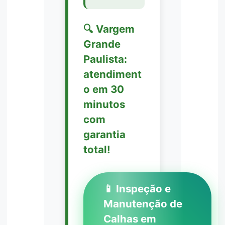
🔍 Vargem
Grande
Paulista:
atendiment
o em 30
minutos
com
garantia
total!
📱 Inspeção e
Manutenção de
Calhas em