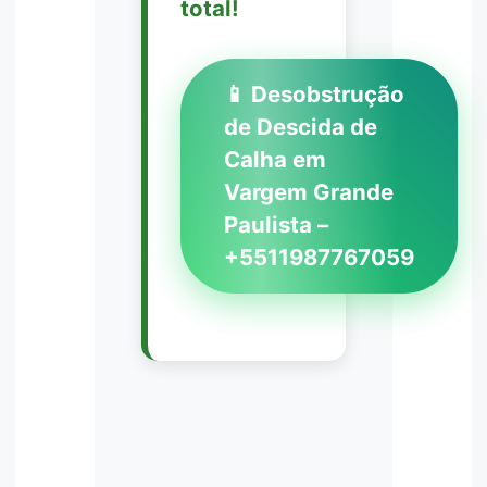
total!
📱 Desobstrução
de Descida de
Calha em
Vargem Grande
Paulista –
+5511987767059