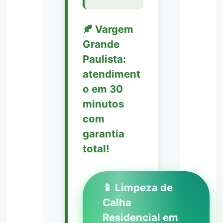
🍂 Vargem
Grande
Paulista:
atendiment
o em 30
minutos
com
garantia
total!
📱 Limpeza de
Calha
Residencial em