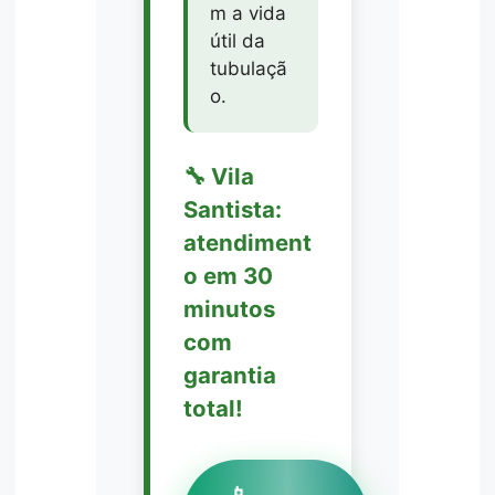
m a vida
útil da
tubulaçã
o.
🔧 Vila
Santista:
atendiment
o em 30
minutos
com
garantia
total!