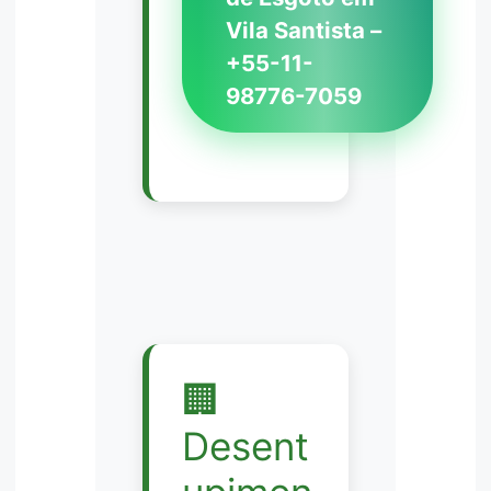
Vila Santista –
+55-11-
98776-7059
🏢
Desent