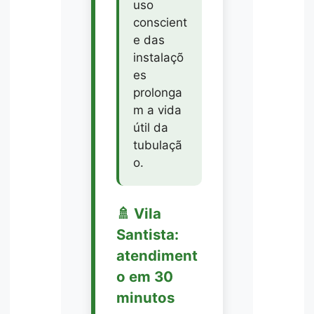
uso
conscient
e das
instalaçõ
es
prolonga
m a vida
útil da
tubulaçã
o.
🚿 Vila
Santista:
atendiment
o em 30
minutos