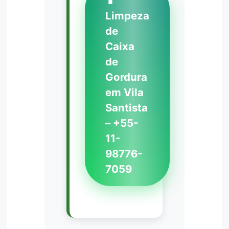
📱
Limpeza
de
Caixa
de
Gordura
em Vila
Santista
– +55-
11-
98776-
7059