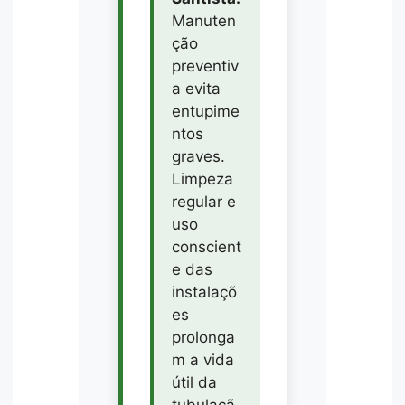
Manuten
ção
preventiv
a evita
entupime
ntos
graves.
Limpeza
regular e
uso
conscient
e das
instalaçõ
es
prolonga
m a vida
útil da
tubulaçã