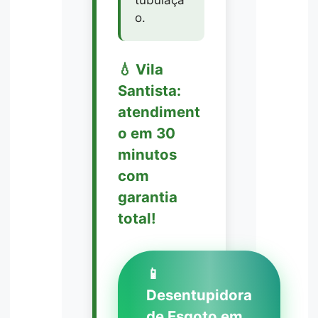
o.
💧 Vila
Santista:
atendiment
o em 30
minutos
com
garantia
total!
📱
Desentupidora
de Esgoto em