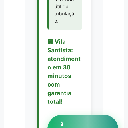
útil da
tubulaçã
o.
🏢 Vila
Santista:
atendiment
o em 30
minutos
com
garantia
total!
📱