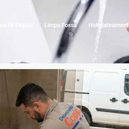
ra de Esgoto
Limpa Fossa
Hidrojateament