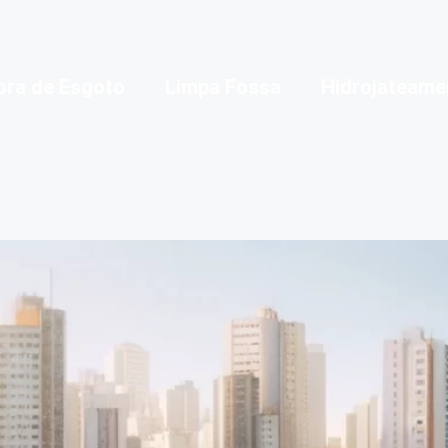
ora de Esgoto
Limpa Fossa
Hidrojateame