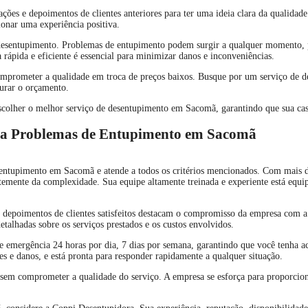
iações e depoimentos de clientes anteriores para ter uma ideia clara da qualid
ionar uma experiência positiva.
e desentupimento. Problemas de entupimento podem surgir a qualquer momento, 
 rápida e eficiente é essencial para minimizar danos e inconveniências.
comprometer a qualidade em troca de preços baixos. Busque por um serviço de d
ourar o orçamento.
a escolher o melhor serviço de desentupimento em Sacomã, garantindo que sua c
ara Problemas de Entupimento em Sacomã
ntupimento em Sacomã e atende a todos os critérios mencionados. Com mais de 
mente da complexidade. Sua equipe altamente treinada e experiente está equipa
e depoimentos de clientes satisfeitos destacam o compromisso da empresa com a 
talhadas sobre os serviços prestados e os custos envolvidos.
 emergência 24 horas por dia, 7 dias por semana, garantindo que você tenha ac
 e danos, e está pronta para responder rapidamente a qualquer situação.
em comprometer a qualidade do serviço. A empresa se esforça para proporcionar