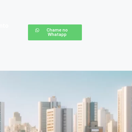
nto
Chame no
Whatapp