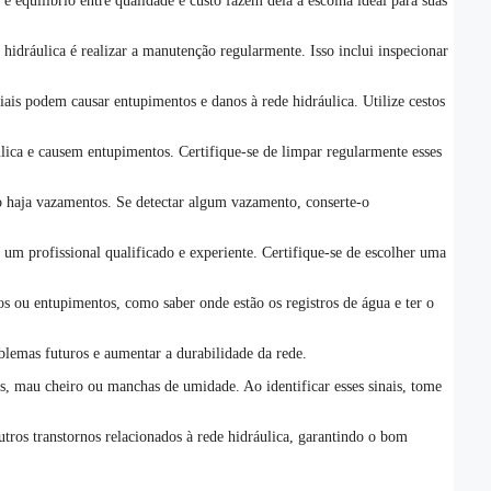
equilíbrio entre qualidade e custo fazem dela a escolha ideal para suas
hidráulica é realizar a manutenção regularmente. Isso inclui inspecionar
iais podem causar entupimentos e danos à rede hidráulica. Utilize cestos
ráulica e causem entupimentos. Certifique-se de limpar regularmente esses
ão haja vazamentos. Se detectar algum vazamento, conserte-o
 um profissional qualificado e experiente. Certifique-se de escolher uma
ou entupimentos, como saber onde estão os registros de água e ter o
oblemas futuros e aumentar a durabilidade da rede.
es, mau cheiro ou manchas de umidade. Ao identificar esses sinais, tome
tros transtornos relacionados à rede hidráulica, garantindo o bom