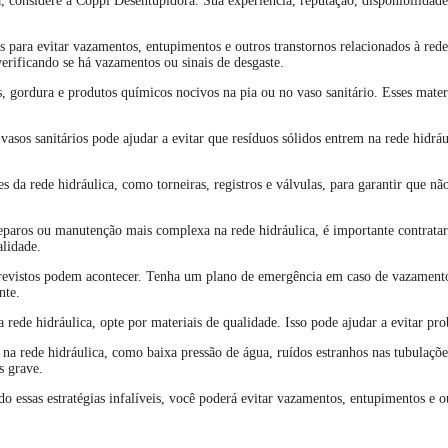
onsidere a Coppi Desentupidora. Sua experiência, reputação, disponibilidade e 
para evitar vazamentos, entupimentos e outros transtornos relacionados à rede 
verificando se há vazamentos ou sinais de desgaste.
s, gordura e produtos químicos nocivos na pia ou no vaso sanitário. Esses mater
s e vasos sanitários pode ajudar a evitar que resíduos sólidos entrem na rede hid
s da rede hidráulica, como torneiras, registros e válvulas, para garantir que n
reparos ou manutenção mais complexa na rede hidráulica, é importante contratar
alidade.
vistos podem acontecer. Tenha um plano de emergência em caso de vazamentos 
nte.
a rede hidráulica, opte por materiais de qualidade. Isso pode ajudar a evitar pr
s na rede hidráulica, como baixa pressão de água, ruídos estranhos nas tubulaçõ
s grave.
essas estratégias infalíveis, você poderá evitar vazamentos, entupimentos e ou