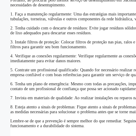
Portanto, ao procurar pelo melhor serviço de desentupimento em Sacomã, c
necessidades de desentupimento.
1. Faça a manutenção regularmente: Uma das estratégias mais importantes 
tubulações, torneiras, válvulas e outros componentes da rede hidráulica, 
2. Tenha cuidado com o descarte de resíduos: Evite jogar resíduos sólido
de lixo adequados para descartar esses resíduos.
3. Instale filtros de proteção: Colocar filtros de proteção nas pias, ralo
filtros para garantir seu bom funcionamento.
4. Verifique as conexões regularmente: Verifique regularmente as conexõe
imediatamente para evitar danos maiores.
5. Contrate um profissional qualificado: Quando for necessário realizar 
empresa confiável e com boas referências para garantir um serviço de qu
6. Tenha um plano de emergência: Mesmo com todas as precauções, impre
contato de um profissional de confiança que possa ser acionado rapidame
7. Invista em materiais de qualidade: Ao realizar instalações ou reparos n
8. Esteja atento a sinais de problemas: Fique atento a sinais de problema
as medidas necessárias para solucionar o problema antes que se torne mai
Lembre-se de que a prevenção é sempre melhor do que remediar. Seguindo 
funcionamento e a durabilidade do sistema.