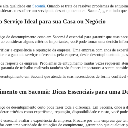
de alta qualidade em
Sacomã
. Quando se trata de resolver problemas de entupim
 considerar ao escolher um serviço de desentupimento em Sacomã, garantindo que
Serviço Ideal para sua Casa ou Negócio
iço de desentupimento certo em Sacomã é essencial para garantir que suas neces
o, ao considerar alguns critérios importantes, você pode tomar uma decisão info
rificar a experiência e reputação da empresa. Uma empresa com anos de experiê
erar a gama de serviços oferecidos pela empresa, desde desentupimento de pias e
 de resposta da empresa. Problemas de entupimento muitas vezes requerem aten
e a garantia de trabalho realizado também são fatores importantes a serem cons
 desentupimento em Sacomã que atenda às suas necessidades de forma confiável 
imento em Sacomã: Dicas Essenciais para uma De
iço de desentupimento certo pode fazer toda a diferença. Em Sacomã, onde a de
siderar critérios como experiência, reputação, disponibilidade e custo, você po
 é essencial avaliar a experiência da empresa. Procure por uma empresa que ten
idar com uma variedade de situações de entupimento, garantindo que qualquer pr