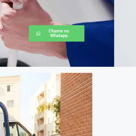
o
Chame no
Whatapp