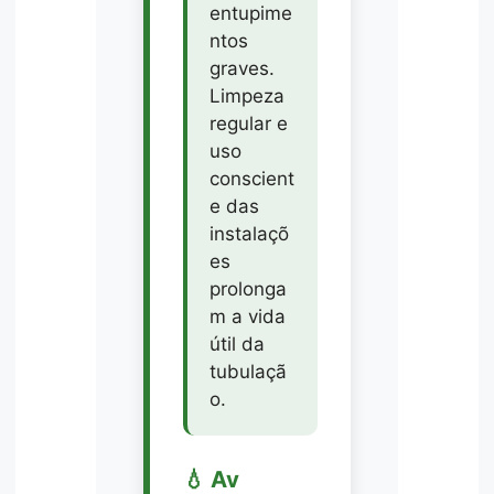
entupime
ntos
graves.
Limpeza
regular e
uso
conscient
e das
instalaçõ
es
prolonga
m a vida
útil da
tubulaçã
o.
💧 Av