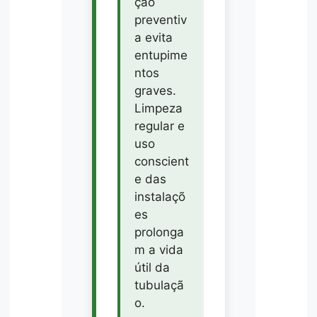
ção
preventiv
a evita
entupime
ntos
graves.
Limpeza
regular e
uso
conscient
e das
instalaçõ
es
prolonga
m a vida
útil da
tubulaçã
o.