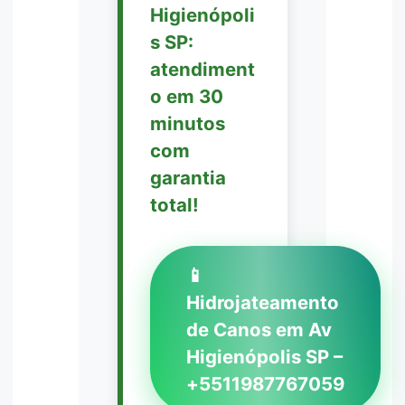
Higienópoli
s SP:
atendiment
o em 30
minutos
com
garantia
total!
📱
Hidrojateamento
de Canos em Av
Higienópolis SP –
+5511987767059