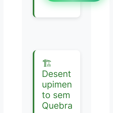
🏗️
Desent
upimen
to sem
Quebra