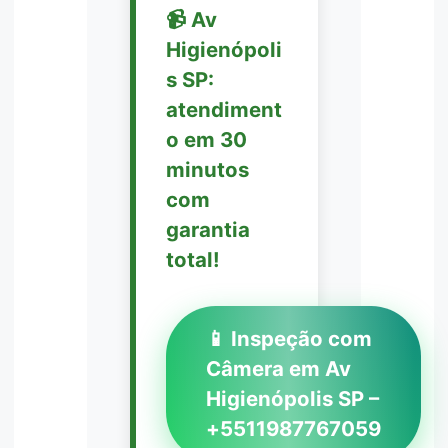
📹 Av
Higienópoli
s SP:
atendiment
o em 30
minutos
com
garantia
total!
📱 Inspeção com
Câmera em Av
Higienópolis SP –
+5511987767059