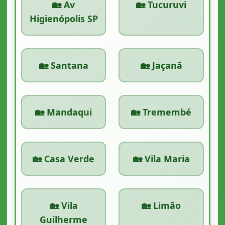
🏡 Av
🏡 Tucuruvi
Higienópolis SP
🏡 Santana
🏡 Jaçanã
🏡 Mandaqui
🏡 Tremembé
🏡 Casa Verde
🏡 Vila Maria
🏡 Vila
🏡 Limão
Guilherme