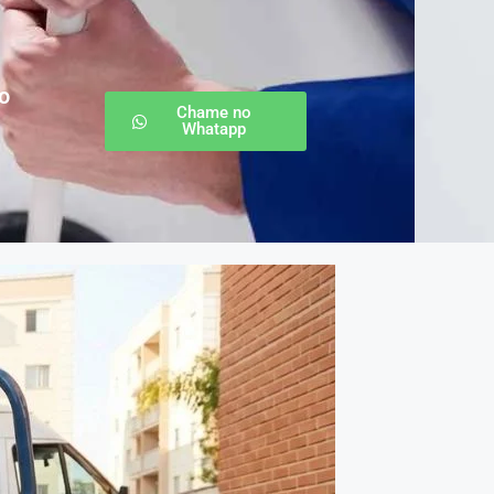
o
Chame no
Whatapp