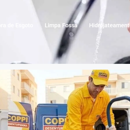
ra de Esgoto
Limpa Fossa
Hidrojateament