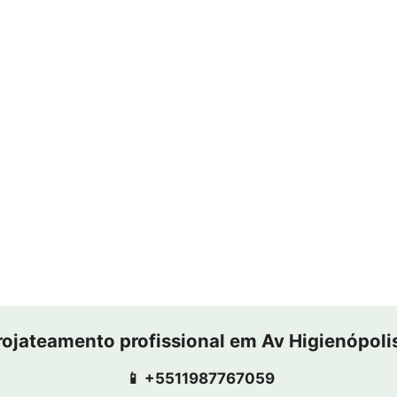
rojateamento profissional em Av Higienópoli
📱 +5511987767059