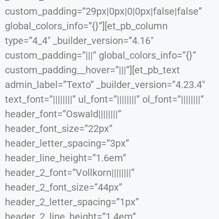
custom_padding=”29px|0px|0|0px|false|false”
global_colors_info=”{}”][et_pb_column
type=”4_4″ _builder_version=”4.16″
custom_padding=”|||” global_colors_info=”{}”
custom_padding__hover=”|||”][et_pb_text
admin_label=”Texto” _builder_version=”4.23.4″
text_font=”||||||||” ul_font=”||||||||” ol_font=”||||||||”
header_font=”Oswald||||||||”
header_font_size=”22px”
header_letter_spacing=”3px”
header_line_height=”1.6em”
header_2_font=”Vollkorn||||||||”
header_2_font_size=”44px”
header_2_letter_spacing=”1px”
header_2_line_height=”1.4em”