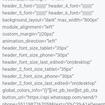
header_3_font=”||||||||” header_4_font=”||||||||”
header_5_font=”||||||||” header_6_font=”||||||||”
background_layout=”dark” max_width=”800px”
module_alignment=”left”
custom_margin=”||20px|”
animation_direction=”left”
header_font_size_tablet=”35px”
header_font_size_phone=”30px”
header_font_size_last_edited=”on|desktop”
header_2_font_size_tablet=”35px”
header_2_font_size_phone=”30px”
header_2_font_size_last_edited=”on|desktop”
global_colors_info=”{}”][/et_pb_text][et_pb_cta
button_url=”https://api.whatsapp.com/send/?
phone=5511987767059&text=Ol%C3%A1+Desentu