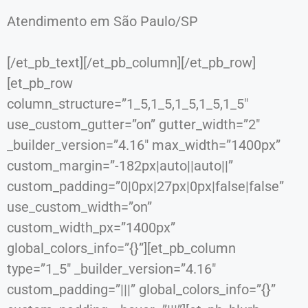
Atendimento em São Paulo/SP
[/et_pb_text][/et_pb_column][/et_pb_row]
[et_pb_row
column_structure=”1_5,1_5,1_5,1_5,1_5″
use_custom_gutter=”on” gutter_width=”2″
_builder_version=”4.16″ max_width=”1400px”
custom_margin=”-182px|auto||auto||”
custom_padding=”0|0px|27px|0px|false|false”
use_custom_width=”on”
custom_width_px=”1400px”
global_colors_info=”{}”][et_pb_column
type=”1_5″ _builder_version=”4.16″
custom_padding=”|||” global_colors_info=”{}”