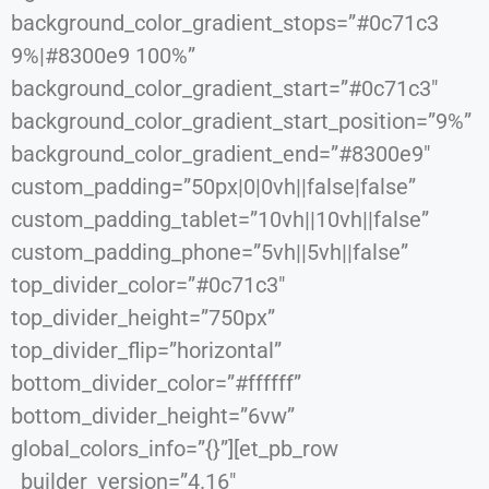
background_color_gradient_stops=”#0c71c3
9%|#8300e9 100%”
background_color_gradient_start=”#0c71c3″
background_color_gradient_start_position=”9%”
background_color_gradient_end=”#8300e9″
custom_padding=”50px|0|0vh||false|false”
custom_padding_tablet=”10vh||10vh||false”
custom_padding_phone=”5vh||5vh||false”
top_divider_color=”#0c71c3″
top_divider_height=”750px”
top_divider_flip=”horizontal”
bottom_divider_color=”#ffffff”
bottom_divider_height=”6vw”
global_colors_info=”{}”][et_pb_row
_builder_version=”4.16″