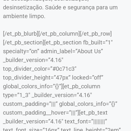
desinsetização. Saúde e segurança para um
ambiente limpo.
[/et_pb_blurb][/et_pb_column][/et_pb_row]
[/et_pb_section][et_pb_section fb_built=”1″
specialty=”on” admin_label=”About Us”
_builder_version=”4.16″
top_divider_color=”#0c71c3″
top_divider_height=”47px” locked=”off”
global_colors_info=”{}”][et_pb_column
type=”1_3″ _builder_version=”4.16″
custom_padding=”|||” global_colors_info=”{}”
custom_padding__hover=”|||”][et_pb_text
_builder_version=”4.16″ text_font=”||||||||”
text_font_size=”16px” text_line_height=”2em”