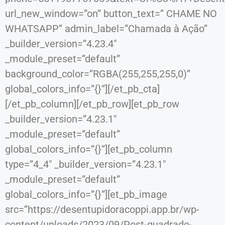
url_new_window=”on” button_text=” CHAME NO
WHATSAPP” admin_label=”Chamada à Ação”
_builder_version=”4.23.4″
_module_preset=”default”
background_color=”RGBA(255,255,255,0)”
global_colors_info=”{}”][/et_pb_cta]
[/et_pb_column][/et_pb_row][et_pb_row
_builder_version=”4.23.1″
_module_preset=”default”
global_colors_info=”{}”][et_pb_column
type=”4_4″ _builder_version=”4.23.1″
_module_preset=”default”
global_colors_info=”{}”][et_pb_image
src=”https://desentupidoracoppi.app.br/wp-
content/uploads/2023/09/Post-quadrado-