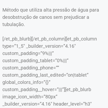
Método que utiliza alta pressão de água para
desobstrução de canos sem prejudicar a
tubulação.
[/et_pb_blurb][/et_pb_column][et_pb_column
type=”1_5″ _builder_version=”4.16″
custom_padding=”9%|||”
custom_padding_tablet=”0%|||”
custom_padding_phone=””
custom_padding_last_edited=”on|tablet”
global_colors_info=”{}”
custom_padding__hover=”|||”][et_pb_blurb
image_icon_width=”80px”
_builder_version=”4.16″ header_level=”h3″