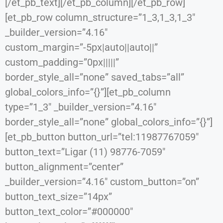
[/et_pb_text][/et_pb_column][/et_pb_row]
[et_pb_row column_structure=”1_3,1_3,1_3″
_builder_version=”4.16″
custom_margin=”-5px|auto||auto||”
custom_padding=”0px|||||”
border_style_all=”none” saved_tabs=”all”
global_colors_info=”{}”][et_pb_column
type=”1_3″ _builder_version=”4.16″
border_style_all=”none” global_colors_info=”{}”]
[et_pb_button button_url=”tel:11987767059″
button_text=”Ligar (11) 98776-7059″
button_alignment=”center”
_builder_version=”4.16″ custom_button=”on”
button_text_size=”14px”
button_text_color=”#000000″