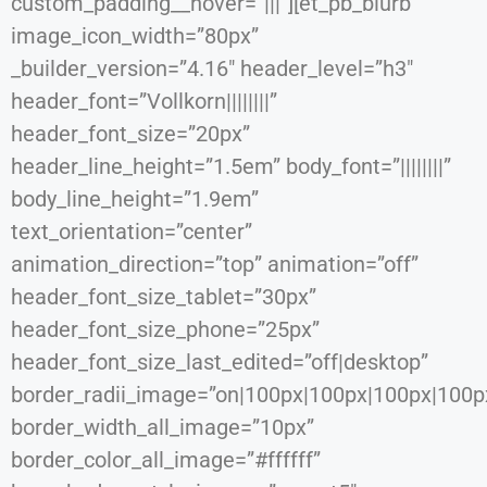
custom_padding__hover=”|||”][et_pb_blurb
image_icon_width=”80px”
_builder_version=”4.16″ header_level=”h3″
header_font=”Vollkorn||||||||”
header_font_size=”20px”
header_line_height=”1.5em” body_font=”||||||||”
body_line_height=”1.9em”
text_orientation=”center”
animation_direction=”top” animation=”off”
header_font_size_tablet=”30px”
header_font_size_phone=”25px”
header_font_size_last_edited=”off|desktop”
border_radii_image=”on|100px|100px|100px|100p
border_width_all_image=”10px”
border_color_all_image=”#ffffff”