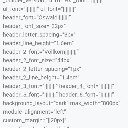
_builder_version=”4.16″ text_font=”||||||||”
ul_font=”||||||||” ol_font=”||||||||”
header_font=”Oswald||||||||”
header_font_size=”22px”
header_letter_spacing=”3px”
header_line_height=”1.6em”
header_2_font=”Vollkorn||||||||”
header_2_font_size=”44px”
header_2_letter_spacing=”1px”
header_2_line_height=”1.4em”
header_3_font=”||||||||” header_4_font=”||||||||”
header_5_font=”||||||||” header_6_font=”||||||||”
background_layout=”dark” max_width=”800px”
module_alignment=”left”
custom_margin=”||20px|”