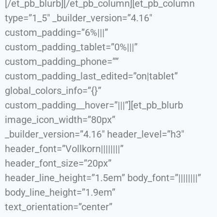
[/et_pb_blurb][/et_pb_column][et_pb_column
type=”1_5″ _builder_version=”4.16″
custom_padding=”6%|||”
custom_padding_tablet=”0%|||”
custom_padding_phone=””
custom_padding_last_edited=”on|tablet”
global_colors_info=”{}”
custom_padding__hover=”|||”][et_pb_blurb
image_icon_width=”80px”
_builder_version=”4.16″ header_level=”h3″
header_font=”Vollkorn||||||||”
header_font_size=”20px”
header_line_height=”1.5em” body_font=”||||||||”
body_line_height=”1.9em”
text_orientation=”center”