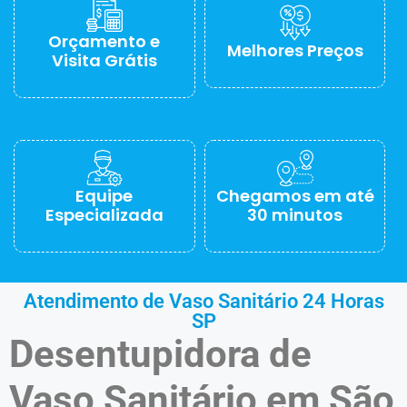
Orçamento e
Melhores Preços
Visita Grátis
Equipe
Chegamos em até
Especializada
30 minutos
Atendimento de Vaso Sanitário 24 Horas
SP
Desentupidora de
Vaso Sanitário em São