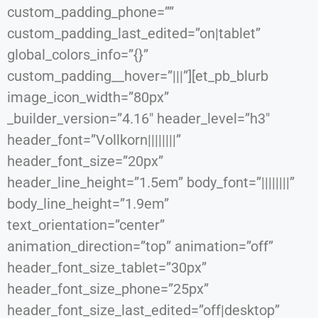
custom_padding_phone=””
custom_padding_last_edited=”on|tablet”
global_colors_info=”{}”
custom_padding__hover=”|||”][et_pb_blurb
image_icon_width=”80px”
_builder_version=”4.16″ header_level=”h3″
header_font=”Vollkorn||||||||”
header_font_size=”20px”
header_line_height=”1.5em” body_font=”||||||||”
body_line_height=”1.9em”
text_orientation=”center”
animation_direction=”top” animation=”off”
header_font_size_tablet=”30px”
header_font_size_phone=”25px”
header_font_size_last_edited=”off|desktop”