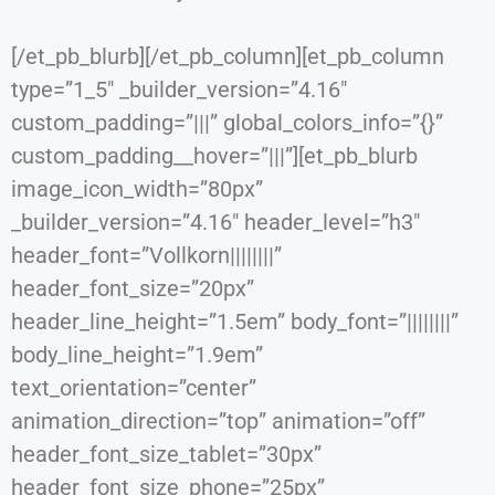
[/et_pb_blurb][/et_pb_column][et_pb_column
type=”1_5″ _builder_version=”4.16″
custom_padding=”|||” global_colors_info=”{}”
custom_padding__hover=”|||”][et_pb_blurb
image_icon_width=”80px”
_builder_version=”4.16″ header_level=”h3″
header_font=”Vollkorn||||||||”
header_font_size=”20px”
header_line_height=”1.5em” body_font=”||||||||”
body_line_height=”1.9em”
text_orientation=”center”
animation_direction=”top” animation=”off”
header_font_size_tablet=”30px”
header_font_size_phone=”25px”